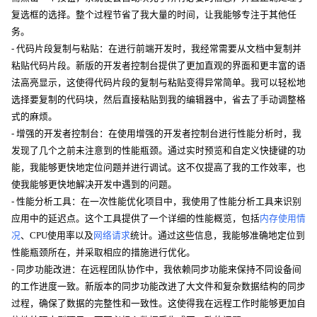
复选框的选择。整个过程节省了我大量的时间，让我能够专注于其他任
务。
- 代码片段复制与粘贴：在进行前端开发时，我经常需要从文档中复制并
粘贴代码片段。新版的开发者控制台提供了更加直观的界面和更丰富的语
法高亮显示，这使得代码片段的复制与粘贴变得异常简单。我可以轻松地
选择要复制的代码块，然后直接粘贴到我的编辑器中，省去了手动调整格
式的麻烦。
- 增强的开发者控制台：在使用增强的开发者控制台进行性能分析时，我
发现了几个之前未注意到的性能瓶颈。通过实时预览和自定义快捷键的功
能，我能够更快地定位问题并进行调试。这不仅提高了我的工作效率，也
使我能够更快地解决开发中遇到的问题。
- 性能分析工具：在一次性能优化项目中，我使用了性能分析工具来识别
应用中的延迟点。这个工具提供了一个详细的性能概览，包括
内存使用情
况
、CPU使用率以及
网络请求
统计。通过这些信息，我能够准确地定位到
性能瓶颈所在，并采取相应的措施进行优化。
- 同步功能改进：在远程团队协作中，我依赖同步功能来保持不同设备间
的工作进度一致。新版本的同步功能改进了大文件和复杂数据结构的同步
过程，确保了数据的完整性和一致性。这使得我在远程工作时能够更加自