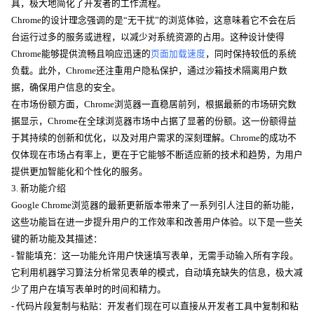
具，极大地简化了开发者的工作流程。
Chrome的设计理念强调的是“无干扰”的浏览体验，这意味着它不会在后
台运行过多的服务或进程，以减少对系统资源的占用。这种设计使得
Chrome能够提供流畅且响应迅速的
页面加载速度
，同时保持较低的系统
负载。此外，Chrome还注重用户隐私保护，通过沙箱技术隔离用户数
据，确保用户信息的安全。
在市场份额方面，Chrome浏览器一直稳居前列，根据最新的市场研究数
据显示，Chrome在全球浏览器市场中占据了显著的份额。这一份额得益
于其持续的创新和优化，以及对用户需求的深刻理解。Chrome的成功不
仅体现在市场占有率上，更在于它能够不断适应新的技术和趋势，为用户
提供更加智能化和个性化的服务。
3. 新功能介绍
Google Chrome浏览器的最新更新版本带来了一系列引人注目的新功能，
这些功能旨在进一步提升用户的工作效率和改善用户体验。以下是一些关
键的新功能及其描述：
- 智能填充：这一功能允许用户快速填写表单，无需手动输入所有字段。
它利用机器学习算法分析常见表单的模式，自动填充缺失的信息，极大减
少了用户在填写表单时的时间和精力。
- 代码片段复制与粘贴：开发者们现在可以直接从开发者工具中复制和粘