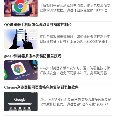
了解如何在谷歌浏览器中清理历史记录以及恢复
误删的浏览数据。通过详细步骤帮助用户管理浏
览痕迹，保持浏览器清爽。
QQ浏览器手机版怎么调取音频播放控制台
在后台播放网页音频时，如何通过调取控制台实
现精准的进度调整？本文为您拆解QQ浏览器手机
版的音频操控路径，助您轻松掌控各类网页流媒
体。
google浏览器多版本安装防覆盖技巧
google浏览器多版本安装时，通过防覆盖技巧保
证数据安全，避免不同版本冲突，提高浏览器功
能完整性和使用稳定性。
Chrome浏览器把网页表格完美复制到表格软件
Chrome浏览器针对复杂网页表格的直接选取复制
常导致排版乱码。通过右键“检查元素”获取DOM
结构，或使用“Copy as table”类扩展工具，可实
现网页表格数据到Excel或CSV文件的完美平滑迁