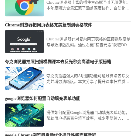
Chrome浏览器丰富的插件生态赋予其无限潜能。
本年度精选合集汇聚了涵盖深度协作、自动化流
与知识归档的高口碑扩展工具，助您快速搭建强
悍且稳定的生产力工具中心。
Chrome浏览器把网页表格完美复制到表格软件
Chrome浏览器针对复杂网页表格的直接选取复制
常导致排版乱码。通过右键“检查元素”获取DOM
结构，或使用“Copy as table”类扩展工具，可实
现网页表格数据到Excel或CSV文件的完美平滑迁
夸克浏览器拍照扫描模糊课本去反光秒变高清电子版秘籍
移。
夸克浏览器强大的AI扫描功能可通过算法去除反
光并增强清晰度。本文分享了提升课本扫描质量
的拍照技巧，教您快速将模糊文档转化为高清电
子稿，满足高效学习与归档需求。
google浏览器如何配置自动填充表单功能
提供如何配置Google浏览器自动填充表单功能，
帮助用户提高表单填写效率，减少重复输入，提
升浏览器操作便捷性。
google Chrome浏览器启动优化提升性能完整教程