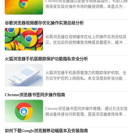
Chrome浏览器通过配置专用数据插件，可助力跨
境卖家实现对海外市场的敏锐洞察。本盘点为您
梳理涵盖选品监测、物流协作与流量分析的核心
工具，助您稳抢海外运营先机。
谷歌浏览器视频缓存优化操作实测总结分析
谷歌浏览器在视频缓存优化上的操作实测总结显
示，优化后的视频播放流畅度显著提升，缓冲时
间缩短，用户在观看体验上有了明显改善。
火狐浏览器手机版跟踪保护功能隐私安全分析
火狐浏览器手机版搭载强力的跟踪保护机制，全
方位守护您的上网隐私。本文深度剖析该功能如
何自动识别并阻断第三方追踪器，通过严苛的隐
私安全防御策略，让您的个人浏览轨迹始终保持
Chrome浏览器书签同步操作指南
隐秘且安全，营造高信任度的上网空间。
Chrome浏览器书签同步操作便捷。通过方法实现
跨设备快速访问和管理，提高浏览器使用效率和
操作便捷性，优化日常网页访问体验。
如何下载Google浏览器移动端版本及安装指南