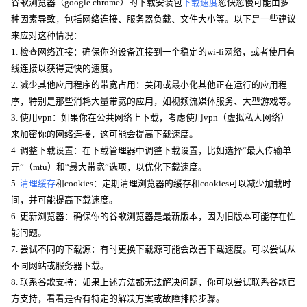
谷歌浏览器（google chrome）的下载安装包
下载速度
忽快忽慢可能由多
种因素导致，包括网络连接、服务器负载、文件大小等。以下是一些建议
来应对这种情况：
1. 检查网络连接：确保你的设备连接到一个稳定的wi-fi网络，或者使用有
线连接以获得更快的速度。
2. 减少其他应用程序的带宽占用：关闭或最小化其他正在运行的应用程
序，特别是那些消耗大量带宽的应用，如视频流媒体服务、大型游戏等。
3. 使用vpn：如果你在公共网络上下载，考虑使用vpn（虚拟私人网络）
来加密你的网络连接，这可能会提高下载速度。
4. 调整下载设置：在下载管理器中调整下载设置，比如选择“最大传输单
元”（mtu）和“最大带宽”选项，以优化下载速度。
5.
清理缓存
和cookies：定期清理浏览器的缓存和cookies可以减少加载时
间，并可能提高下载速度。
6. 更新浏览器：确保你的谷歌浏览器是最新版本，因为旧版本可能存在性
能问题。
7. 尝试不同的下载源：有时更换下载源可能会改善下载速度。可以尝试从
不同网站或服务器下载。
8. 联系谷歌支持：如果上述方法都无法解决问题，你可以尝试联系谷歌官
方支持，看看是否有特定的解决方案或故障排除步骤。