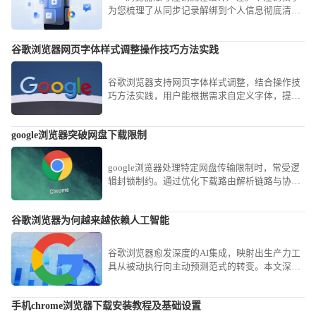
为您梳理了从同步记录解绑到个人信息彻底清空
的路径，保障您在终止使用后个人数据的绝对安
全性。
谷歌浏览器网页字体样式调整操作技巧方法实践
谷歌浏览器支持网页字体样式调整，结合操作技
巧方法实践，用户能根据需求自定义字体，提高
阅读舒适度与个性化体验。
google浏览器突破网盘下载限制
google浏览器处理特定网盘传输限制时，常受逻
辑封锁制约。通过优化下载路由解析链路与协议
传输策略，用户可显著缩短大容量业务资源的获
取时效，实现传输链路的穿透加速。
谷歌浏览器为何越来越依赖人工智能
谷歌浏览器愈发深度的AI集成，映射出生产力工
具从被动执行向主动预测范式的转变。本文深入
探讨这一底层依赖，揭示智能化逻辑如何重塑现
代办公的信息筛选与处理效率。
手机chrome浏览器下载安装教程及基础设置