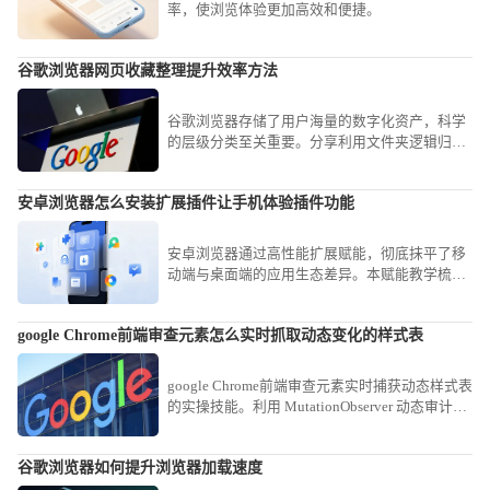
率，使浏览体验更加高效和便捷。
谷歌浏览器网页收藏整理提升效率方法
谷歌浏览器存储了用户海量的数字化资产，科学
的层级分类至关重要。分享利用文件夹逻辑归
档、批量重命名及利用侧边栏清单秒级跳转的进
阶心得，教您如何将碎片化的网址转化为结构严
安卓浏览器怎么安装扩展插件让手机体验插件功能
密的个人知识图谱，确保资讯获取毫秒级触达，
显著提升深度调研效率。
安卓浏览器通过高性能扩展赋能，彻底抹平了移
动端与桌面端的应用生态差异。本赋能教学梳理
底层插件环境调用基准，助您瞬时获取专业办公
工具，大幅强化移动端的生产力水平。
google Chrome前端审查元素怎么实时抓取动态变化的样式表
google Chrome前端审查元素实时捕获动态样式表
的实操技能。利用 MutationObserver 动态审计视
图，即时捕捉在交互过程中实时变动的复杂 CSS
逻辑与渲染属性。
谷歌浏览器如何提升浏览器加载速度