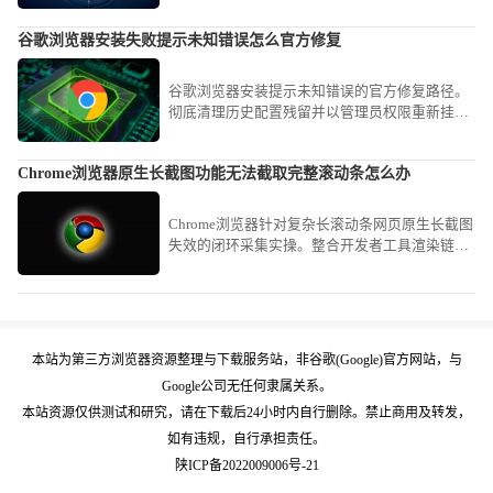
操作高效顺畅，整体使用体验优化明显。
谷歌浏览器安装失败提示未知错误怎么官方修复
谷歌浏览器安装提示未知错误的官方修复路径。
彻底清理历史配置残留并以管理员权限重新挂载
安装程序，能有效解决由于系统文件冲突引发的
软件部署部署失败问题。
Chrome浏览器原生长截图功能无法截取完整滚动条怎么办
Chrome浏览器针对复杂长滚动条网页原生长截图
失效的闭环采集实操。整合开发者工具渲染链路
与滚动视口捕获策略，稳健闭环完成对全量长内
容的无损视觉资产采集。
本站为第三方浏览器资源整理与下载服务站，非谷歌(Google)官方网站，与
Google公司无任何隶属关系。
本站资源仅供测试和研究，请在下载后24小时内自行删除。禁止商用及转发，
如有违规，自行承担责任。
陕ICP备2022009006号-21