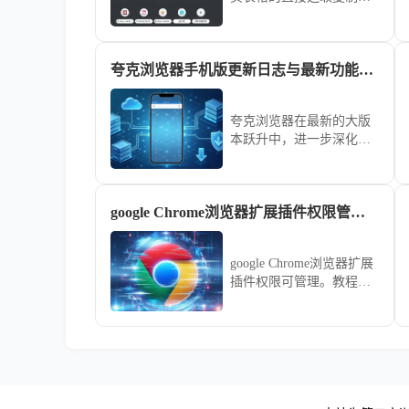
导致排版乱码。通过右键
“检查元素”获取DOM结
构，或使用“Copy as table”
夸克浏览器手机版更新日志与最新功能解读
类扩展工具，可实现网页
表格数据到Excel或CSV文
件的完美平滑迁移。
夸克浏览器在最新的大版
本跃升中，进一步深化了
人工智能在资料整理与速
录翻译中的应用。我们第
一时间提炼了官方的升级
google Chrome浏览器扩展插件权限管理操作技巧
说明，将其转化为通俗易
懂的实操演练，带您全方
位领略前沿科技带来的效
google Chrome浏览器扩展
率狂欢。
插件权限可管理。教程讲
解操作技巧，包括权限设
置、插件配置和安全管理
方法，帮助用户保障插件
安全运行。