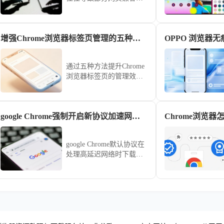
崩溃。本文指导您如何创
建“干净浏览模式”，通过
一键禁用非核心扩展，为
增强Chrome浏览器标签页管理的五种方法
特定复杂办公网站营造最
纯净的渲染环境，消除兼
容性故障。
通过五种方法提升Chrome
浏览器标签页的管理效
率，使浏览体验更加高效
和便捷。
google Chrome强制开启新协议加速网页下载
google Chrome默认协议在
处理高延迟网络时下载速
度受限。本文演示如何开
启QUIC等新型传输协议，
通过实验性配置强制优化
网络链路，助您在复杂网
络环境下显著提升网页加
载与文件下载速率。