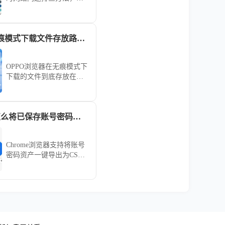
合网络诊断与修复教程，
帮助用户顺利完成下载。
OPPO 浏览器无痕模式下载文件存放路径如何查找
OPPO浏览器在无痕模式下
下载的文件到底存放在哪
里？本文详细讲解查找下
载存储路径的实用方法，
助你快速定位并安全管理
Chrome浏览器怎么将已保存账号密码导出CSV文档
个人隐私文件，保障资料
私密性。
Chrome浏览器支持将账号
密码资产一键导出为CSV
文档。通过内置管理中
心，用户可安全备份登录
凭证，有效防范配置文件
损坏导致的信息丢失风
险。