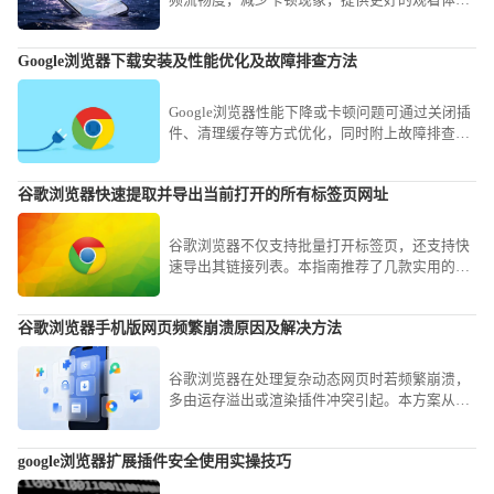
频流畅度，减少卡顿现象，提供更好的观看体
验。
Google浏览器下载安装及性能优化及故障排查方法
Google浏览器性能下降或卡顿问题可通过关闭插
件、清理缓存等方式优化，同时附上故障排查建
议提升稳定性。
谷歌浏览器快速提取并导出当前打开的所有标签页网址
谷歌浏览器不仅支持批量打开标签页，还支持快
速导出其链接列表。本指南推荐了几款实用的扩
展与代码脚本，帮您在谷歌浏览器中一键整理并
导出所有活跃网址，实现工作会话的快速存档。
谷歌浏览器手机版网页频繁崩溃原因及解决方法
谷歌浏览器在处理复杂动态网页时若频繁崩溃，
多由运存溢出或渲染插件冲突引起。本方案从清
理冗余缓存、精简后台进程到重置插件权限，为
您提供一套成熟的系统级稳定性解决方案。
google浏览器扩展插件安全使用实操技巧