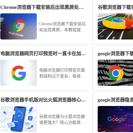
Chrome浏览器下载安装后出现黑屏处理教程
Chrome浏览器下载安装后
如出现黑屏，本教程提供
处理操作方法，帮助用户
快速恢复正常浏览器状态
和使用体验。
电脑浏览器网页打印预览时一直卡在加载中怎么极速修复
电脑浏览器打印预览页面
若结构过于复杂，极易导
致加载进程卡死。本文整
理了一套极速修复方案，
从禁用PDF自动读取插件
谷歌浏览器手机版对比火狐浏览器核心功能差异盘点
google浏览器
到清理缓存，助您瞬间恢
复正常的打印预览功能。
谷歌浏览器与火狐浏览器
谁更强大？核心功能差异
全维度深度盘点，对比隐