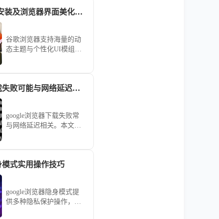
谷歌浏览器下载安装及浏览器界面美化快速教程
谷歌浏览器支持海量的动
态主题与个性化UI模组。
本教程在详解下载安装步
骤的基础上，重点教您如
何更换官方背景主题、自
google浏览器下载失败可能与网络延迟有关如何优化
定义新标签页布局以及优
化侧边栏功能显示，通过
简单的视觉微调，为您打
google浏览器下载失败常
造一个既符合审美又极具
与网络延迟相关。本文分
手感的个性化阵营。
析延迟成因并提出优化方
案，提升下载成功率和速
度。
隐身模式实用操作技巧
google浏览器隐身模式提
供多种隐私保护操作，本
教程分享实用技巧，帮助