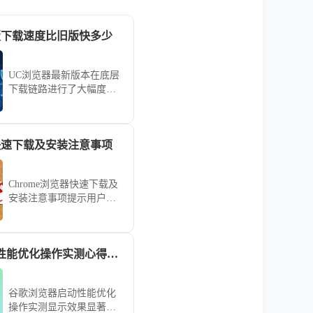
版下载速度比旧版快多少
UC浏览器最新版本在底层
下载链路进行了大幅度的
速度优化。本性能评估通
过多场景下载测试，直观
展示新版对比旧版在传输
器快速下载及安装注意事项
速率上的真实提升幅度，
揭示UC浏览器通过技术革
新如何显著缩短您的文件
Chrome浏览器快速下载及
获取等待时间。
安装注意事项提示用户规
避常见问题，确保安装顺
利完成，提高浏览器稳定
性。
谷歌浏览器启动性能优化操作实测心得总结
谷歌浏览器启动性能优化
操作实测显示效果显著，