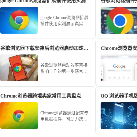
google Chrome浏览器扩展插件使用实测
谷歌浏览器插件
google Chrome浏览器扩展
插件使用实测展示真实效
果，让用户了解功能表
现，提高扩展使用效率。
谷歌浏览器下载安装后浏览器启动加速技巧
谷歌浏览器启动效率直接
影响工作的第一步感官。
从清理冗余预加载项、重
置Flags实验性加速参数到
优化磁盘读写权限，本教
Chrome浏览器跨境卖家常用工具盘点
程提供全方位的系统级加
速方案，助您解决软件开
启延迟顽疾，在有效降低
Chrome浏览器通过配置专
系统资源占用的同时，让
用数据插件，可助力跨境
每一次开启都能享受到瞬
卖家实现对海外市场的敏
时的交互反馈。
锐洞察。本盘点为您梳理