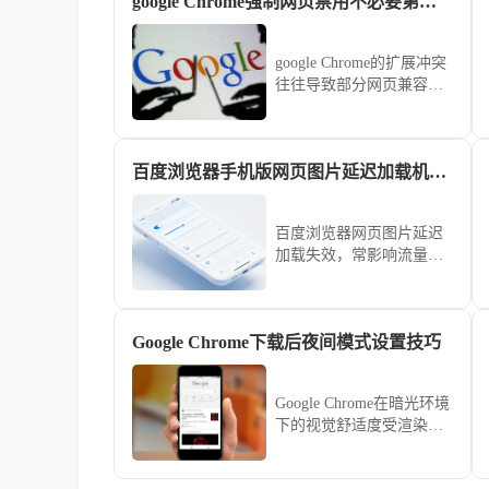
google Chrome强制网页禁用不必要第三方插件以提高兼容性
google Chrome的扩展冲突
往往导致部分网页兼容性
崩溃。本文指导您如何创
建“干净浏览模式”，通过
一键禁用非核心扩展，为
百度浏览器手机版网页图片延迟加载机制失效排查
特定复杂办公网站营造最
纯净的渲染环境，消除兼
容性故障。
百度浏览器网页图片延迟
加载失效，常影响流量使
用与页面视觉连贯性。本
文梳理了从缓存配置到JS
脚本渲染的深度排查逻
Google Chrome下载后夜间模式设置技巧
辑，教您精准定位失效点
并予以修复，让网页图片
呈现更加自然顺畅。
Google Chrome在暗光环境
下的视觉舒适度受渲染机
制影响。针对开启夜间模
式后页面依然刺眼的顽