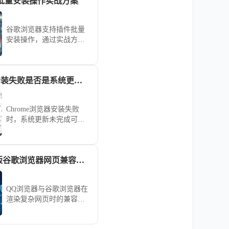
批量安装操作实战方案
谷歌浏览器支持插件批量
安装操作，通过实战方案
快速部署和管理扩展插
件，实现高效扩展控制和
浏览器功能优化，节省大
Chrome浏览器安装失败是否是系统更新未完成
量操作时间。
Chrome浏览器安装失败
时，系统更新未完成可能
是原因之一。文章解析系
统兼容问题，指导用户完
成必要更新，避免安装障
QQ 浏览器手机版谷歌浏览器网页兼容性能全面测评对比
碍。
QQ浏览器与谷歌浏览器在
渲染复杂网页时的兼容性
孰优孰劣？通过全维度性
能实测对比，为你深度剖