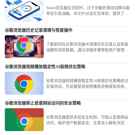
Safari浏览器在浏览时，过于灵敏的滑动切换功能
常会引发误触。本文针对该交互体验，提供了详
细的设置关闭或调节灵敏度方案，助您精简操作
手感，避免频繁发生不必要的标签切换，提升在
谷歌浏览器历史记录清理与恢复操作
浏览网页时的专注度与操作精准性。
了解如何在谷歌浏览器中清理历史记录以及恢复
误删的浏览数据。通过详细步骤帮助用户管理浏
览痕迹，保持浏览器清爽。
谷歌浏览器视频播放稳定性AI极限优化策略
谷歌浏览器视频播放稳定性AI极限优化策略经过
实操测试，可显著提高视频播放流畅度和系统稳
定性，使用户在高分辨率和复杂网络环境下享受
顺畅、稳定的视频体验。
谷歌浏览器禁止恶意网站访问的安全策略
谷歌浏览器提供多层安全机制，可阻止恶意网站
访问，保护用户数据安全。文章深入解析浏览器
安全设置及策略调整方法，助力建立高效防护体
系。