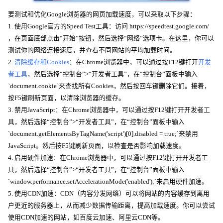
要测试和优化Google浏览器的网页加载速度，可以采取以下步骤：
1. 使用Google官方的Speed Test工具：访问 https://speedtest.google.com/
，在页面底部点击“开始”按钮，然后选择“网络”选项卡。在这里，你可以
测试你的网络连接速度，并查看不同网站的平均加载时间。
2.
清除缓存和Cookies
：在Chrome浏览器中，可以通过按F12键打开
开发
者工具
，然后选择“控制台”>“开发者工具”，在“控制台”面板中输入
`document.cookie`来查找所有Cookies，然后按回车键删除它们。接着，
按F5键刷新页面，以清除浏览器的缓存。
3. 禁用JavaScript：在Chrome浏览器中，可以通过按F12键打开开发者工
具，然后选择“控制台”>“开发者工具”，在“控制台”面板中输入
`document.getElementsByTagName('script')[0].disabled = true;`来禁用
JavaScript。然后按F5键刷新页面，以检查是否影响加载速度。
4. 启用硬件加速：在Chrome浏览器中，可以通过按F12键打开开发者工
具，然后选择“控制台”>“开发者工具”，在“控制台”面板中输入
`window.performance.setAccelerationMode('enabled');`来启用硬件加速。
5. 使用CDN加速：CDN（内容分发网络）可以将网站的内容缓存到离用
户更近的服务器上，从而减少数据传输距离，提高加载速度。你可以尝试
使用CDN加速的网站，如百度云加速、阿里云CDN等。