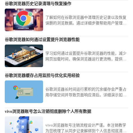
谷歌浏览器历史记录清理与恢复操作
了解如何在谷歌浏览器中清理历史记录以及恢复
误删的浏览数据。通过详细步骤帮助用户管理浏
览痕迹，保持浏览器清爽。
谷歌浏览器如何通过设置提升浏览器性能
学习如何通过设置提升谷歌浏览器的性能，减少
网页加载时间，确保浏览器运行更流畅，提供更
好的浏览体验。
谷歌浏览器缓存占用监控与优化实用经验
谷歌浏览器长时间运行累积的冗余缓存会严重占
用存储空间并导致页面响应滞后。详细演示如何
利用内置任务管理器监控实时占用、开启Flags参
数限制写入上限以及手动剥离冗余记录，旨在让
vivo浏览器账号怎么注销彻底删除个人所有数据
您的软件始终保持轻盈响应，即便在低配置机型
上也能获得流畅感。
vivo浏览器账号注销流程设计严谨。本注销教学
为您梳理了从同步记录解绑到个人信息彻底清空