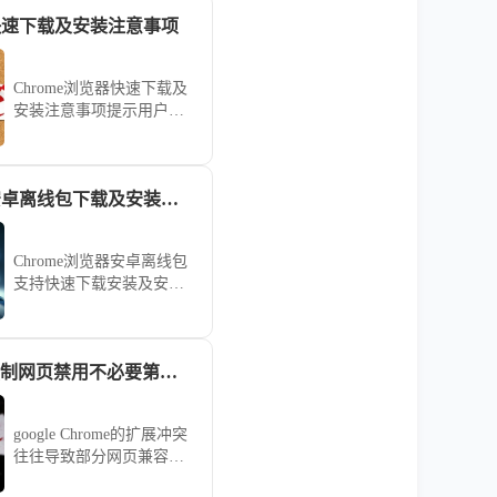
器快速下载及安装注意事项
Chrome浏览器快速下载及
安装注意事项提示用户规
避常见问题，确保安装顺
利完成，提高浏览器稳定
性。
Chrome浏览器安卓离线包下载及安装步骤
Chrome浏览器安卓离线包
支持快速下载安装及安装
配置。用户可顺利完成插
件和功能设置，优化移动
端浏览体验，保证操作流
google Chrome强制网页禁用不必要第三方插件以提高兼容性
畅稳定。
google Chrome的扩展冲突
往往导致部分网页兼容性
崩溃。本文指导您如何创