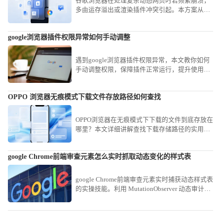
谷歌浏览器在处理复杂动态网页时若频繁崩溃，
多由运存溢出或渲染插件冲突引起。本方案从清
理冗余缓存、精简后台进程到重置插件权限，为
您提供一套成熟的系统级稳定性解决方案。
google浏览器插件权限异常如何手动调整
遇到google浏览器插件权限异常，本文教你如何
手动调整权限，保障插件正常运行，提升使用安
全性，防止数据泄露与安全隐患。
OPPO 浏览器无痕模式下载文件存放路径如何查找
OPPO浏览器在无痕模式下下载的文件到底存放在
哪里？本文详细讲解查找下载存储路径的实用方
法，助你快速定位并安全管理个人隐私文件，保
障资料私密性。
google Chrome前端审查元素怎么实时抓取动态变化的样式表
google Chrome前端审查元素实时捕获动态样式表
的实操技能。利用 MutationObserver 动态审计视
图，即时捕捉在交互过程中实时变动的复杂 CSS
逻辑与渲染属性。