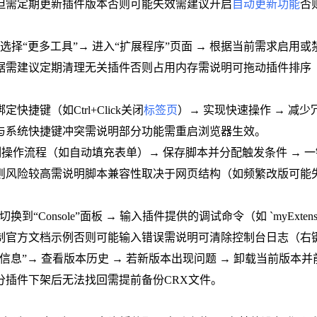
但需定期更新插件版本否则可能失效需建议开启
自动更新功能
否
选择“更多工具”→ 进入“扩展程序”页面 → 根据当前需求启
据需建议定期清理无关插件否则占用内存需说明可拖动插件排序
绑定快捷键（如Ctrl+Click关闭
标签页
）→ 实现快速操作 → 减
与系统快捷键冲突需说明部分功能需重启浏览器生效。
件 → 录制操作流程（如自动填充表单）→ 保存脚本并分配触发条件
则风险较高需说明脚本兼容性取决于网页结构（如频繁改版可能
切换到“Console”面板 → 输入插件提供的调试命令（如 `myExten
制官方文档示例否则可能输入错误需说明可清除控制台日志（右
细信息”→ 查看版本历史 → 若新版本出现问题 → 卸载当前版
分插件下架后无法找回需提前备份CRX文件。