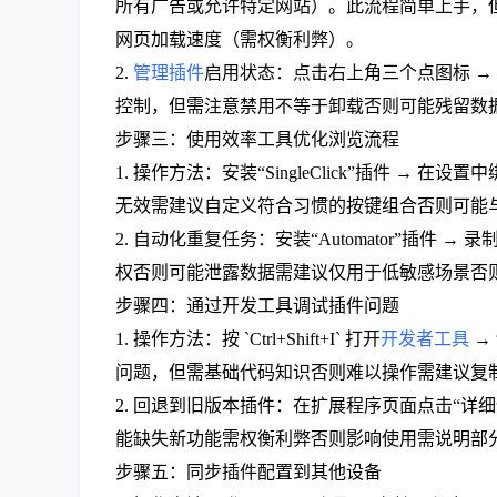
所有广告或允许特定网站）。此流程简单上手，
网页加载速度（需权衡利弊）。
2.
管理插件
启用状态：点击右上角三个点图标 → 
控制，但需注意禁用不等于卸载否则可能残留数
步骤三：使用效率工具优化浏览流程
1. 操作方法：安装“SingleClick”插件 → 在设置中
无效需建议自定义符合习惯的按键组合否则可能
2. 自动化重复任务：安装“Automator”插
权否则可能泄露数据需建议仅用于低敏感场景否
步骤四：通过开发工具调试插件问题
1. 操作方法：按 `Ctrl+Shift+I` 打开
开发者工具
→ 
问题，但需基础代码知识否则难以操作需建议复
2. 回退到旧版本插件：在扩展程序页面点击“详
能缺失新功能需权衡利弊否则影响使用需说明部
步骤五：同步插件配置到其他设备