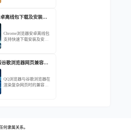
利完成，提高浏览器稳定
性。
Chrome浏览器安卓离线包下载及安装步骤
Chrome浏览器安卓离线包
支持快速下载安装及安装
配置。用户可顺利完成插
件和功能设置，优化移动
端浏览体验，保证操作流
QQ 浏览器手机版谷歌浏览器网页兼容性能全面测评对比
畅稳定。
QQ浏览器与谷歌浏览器在
渲染复杂网页时的兼容性
孰优孰劣？通过全维度性
能实测对比，为你深度剖
析两款浏览器的内核兼容
能力，助你根据网页类型
选择最强工具。
无任何隶属关系。