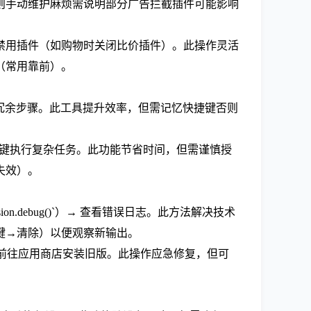
则手动维护麻烦需说明部分广告拦截插件可能影响
用或禁用插件（如购物时关闭比价插件）。此操作灵活
（常用靠前）。
少冗余步骤。此工具提升效率，但需记忆快捷键否则
 → 一键执行复杂任务。此功能节省时间，但需谨慎授
失效）。
sion.debug()`）→ 查看错误日志。此方法解决技术
键→清除）以便观察新输出。
本并前往应用商店安装旧版。此操作应急修复，但可