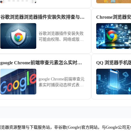
统兼容问题，指导用户完
成必要更新，避免安装障
谷歌浏览器浏览器插件安装失败排查与快速修复方案
碍。
谷歌浏览器插件安装失败
可能由权限、网络或版本
冲突引起，通过清除缓
存、重装插件等方式可快
速修复。
google Chrome前端审查元素怎么实时抓取动态变化的样式表
google Chrome前端审查元
素实时捕获动态样式表的
实操技能。利用
MutationObserver 动态审计
视图，即时捕捉在交互过
程中实时变动的复杂 CSS
逻辑与渲染属性。
览器资源整理与下载服务站，非谷歌(Google)官方网站，与Google公司