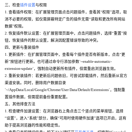
三、检查
插件设置
与权限
1. 查看插件权限：在扩展管理页面点击问题插件，查看其“权限”选项，取
消不必要的权限，如仅需屏蔽特定广告的插件无需“读取和更改所有网站
数据”权限。
2. 恢复插件默认设置：在扩展管理页面中，点击问题插件，选择“重置”按
钮，恢复插件的默认设置，解决因配置错误导致的冲突。
四、更新与重装插件
1. 更新插件：在扩展管理页面中，查看每个插件是否有新版本，点击“更
新”按钮进行更新。也可通过命令行添加参数`--enable-automatic-
extension-update`，强制自动更新所有插件，但需重启浏览器生效。
2. 重新安装插件：若更新后问题依旧，可尝试卸载插件，然后重新从官方
渠道安装。同时，删除用户数据目录
`~/AppData/Local/Google/Chrome/User Data/Default/Extensions`，强制重
置插件数据，但需提前备份重要配置。
五、其他排查方法
1. 检查硬件加速设置：在浏览器右上角点击三个竖点的菜单按钮，选择
“设置”，进入“系统”部分，确保“可用时使用硬件加速”选项已开启，这有
助于提高浏览器的性能和稳定性。