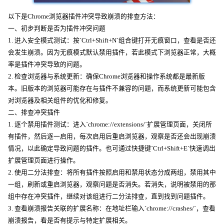
以下是Chrome浏览器插件冲突导致崩溃的排查方法：
一、初步判断是否为插件冲突问题
1. 进入安全模式测试：按`Ctrl+Shift+N`组合键打开无痕窗口，查看是否还
会发生崩溃。因为无痕模式默认禁用插件，若此模式下浏览器正常，大概
率是插件冲突导致的问题。
2. 检查浏览器与系统更新：确保Chrome浏览器和操作系统都是最新版
本。旧版本的浏览器可能存在与插件不兼容的问题，而系统更新可能包含
对浏览器及相关组件的优化和修复。
二、排查冲突插件
1. 逐个禁用插件测试：进入`chrome://extensions/`扩展管理页面，关闭所
有插件，然后逐一启用，每次启用后重启浏览器，观察是否还会出现崩溃
情况，以此确定导致问题的插件。也可通过快捷键`Ctrl+Shift+E`快速调出
扩展管理页面进行操作。
2. 使用二分法排查：将所有插件按照启用和禁用状态分成两组，禁用其中
一组，刷新或重启浏览器，观察问题是否消失。若消失，说明被禁用的那
组中存在冲突插件，继续对该组进行二分法排查，直到找到问题插件。
3. 查看崩溃报告关联的扩展名称：在地址栏输入`chrome://crashes/`，查看
崩溃报告，看是否有提示与特定扩展相关。