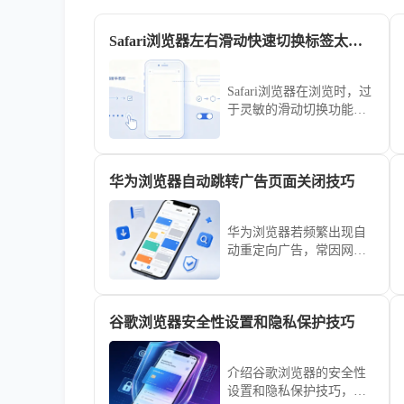
Safari浏览器左右滑动快速切换标签太灵敏怎么在设置关
Safari浏览器在浏览时，过
于灵敏的滑动切换功能常
引发不必要的误操作。本
文针对该交互体验，提供
了详细的设置关闭或调节
华为浏览器自动跳转广告页面关闭技巧
灵敏度方案，助您精简操
作手感，避免频繁发生非
预期的标签切换，提升浏
华为浏览器若频繁出现自
览网页时的专注度与精准
动重定向广告，常因网页
性。
受到恶意JS脚本劫持。通
过升级内置的安全过滤防
护等级、拒绝未知页面的
谷歌浏览器安全性设置和隐私保护技巧
访问权限以及定期清理隔
离Cookie，您能有效阻断
流氓弹窗跳转，构筑安全
介绍谷歌浏览器的安全性
防线。
设置和隐私保护技巧，帮