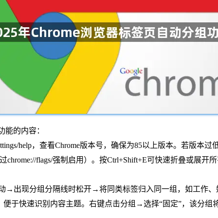
功能的内容：
/settings/help，查看Chrome版本号，确保为85以上版本
ome://flags/强制启用）。按Ctrl+Shift+E可快速折叠
缘拖动→出现分组分隔线时松开→将同类标签归入同一组，如工作
料”，便于快速识别内容主题。右键点击分组→选择“固定”，该分