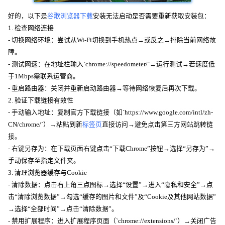
好的，以下是
谷歌浏览器下载
安装无法启动是否需要重新获取安装包：
1. 检查网络连接
- 切换网络环境：尝试从Wi-Fi切换到手机热点→或反之→排除当前网络故
障。
- 测试网速：在地址栏输入`chrome://speedometer/`→运行测试→若速度低
于1Mbps需联系运营商。
- 重启路由器：关闭并重新启动路由器→等待网络恢复后再次下载。
2. 验证下载链接有效性
- 手动输入地址：复制官方下载链接（如`https://www.google.com/intl/zh-
CN/chrome/`）→粘贴到新
标签页
直接访问→避免点击第三方网站跳转链
接。
- 右键另存为：在下载页面右键点击“下载Chrome”按钮→选择“另存为”→
手动保存至指定文件夹。
3. 清理浏览器缓存与Cookie
- 清除数据：点击右上角三点图标→选择“设置”→进入“隐私和安全”→点
击“清除浏览数据”→勾选“缓存的图片和文件”及“Cookie及其他网站数据”
→选择“全部时间”→点击“清除数据”。
- 禁用扩展程序：进入扩展程序页面（`chrome://extensions/`）→关闭广告