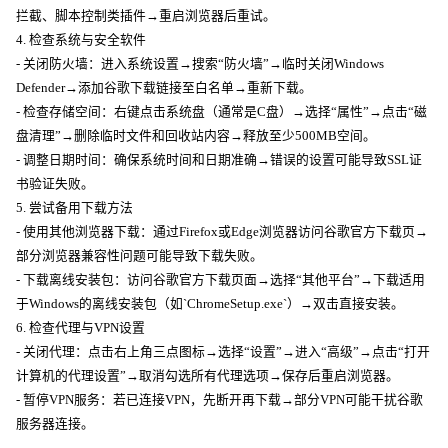
拦截、脚本控制类插件→重启浏览器后重试。
4. 检查系统与安全软件
- 关闭防火墙：进入系统设置→搜索“防火墙”→临时关闭Windows
Defender→添加谷歌下载链接至白名单→重新下载。
- 检查存储空间：右键点击系统盘（通常是C盘）→选择“属性”→点击“磁
盘清理”→删除临时文件和回收站内容→释放至少500MB空间。
- 调整日期时间：确保系统时间和日期准确→错误的设置可能导致SSL证
书验证失败。
5. 尝试备用下载方法
- 使用其他浏览器下载：通过Firefox或Edge浏览器访问谷歌官方下载页→
部分浏览器兼容性问题可能导致下载失败。
- 下载离线安装包：访问谷歌官方下载页面→选择“其他平台”→下载适用
于Windows的离线安装包（如`ChromeSetup.exe`）→双击直接安装。
6. 检查代理与VPN设置
- 关闭代理：点击右上角三点图标→选择“设置”→进入“高级”→点击“打开
计算机的代理设置”→取消勾选所有代理选项→保存后重启浏览器。
- 暂停VPN服务：若已连接VPN，先断开再下载→部分VPN可能干扰谷歌
服务器连接。