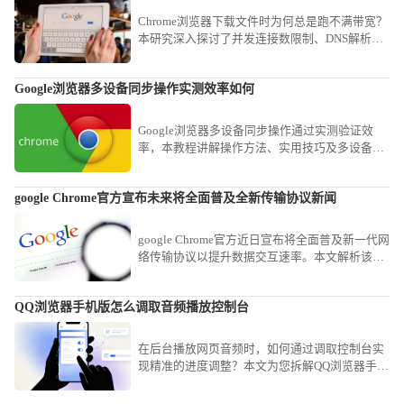
Chrome浏览器下载文件时为何总是跑不满带宽？
本研究深入探讨了并发连接数限制、DNS解析延
迟及磁盘写入瓶颈等底层因素。分享了开启并行
下载功能及配置高性能镜像地址的实操方案，教
Google浏览器多设备同步操作实测效率如何
您如何通过简单的参数微调，大幅缩短大型软件
与素材的获取时间，畅享满速下载快感。
Google浏览器多设备同步操作通过实测验证效
率，本教程讲解操作方法、实用技巧及多设备管
理经验，帮助用户实现跨设备数据同步，提高浏
览器使用便捷性。
google Chrome官方宣布未来将全面普及全新传输协议新闻
google Chrome官方近日宣布将全面普及新一代网
络传输协议以提升数据交互速率。本文解析该新
闻的技术趋势，探讨新协议在优化网页资源拉取
速度、降低传输延迟方面的革命性影响。
QQ浏览器手机版怎么调取音频播放控制台
在后台播放网页音频时，如何通过调取控制台实
现精准的进度调整？本文为您拆解QQ浏览器手机
版的音频操控路径，助您轻松掌控各类网页流媒
体。