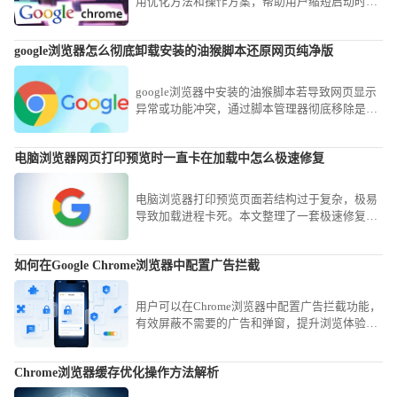
用优化方法和操作方案，帮助用户缩短启动时
间，提高浏览器响应速度，实现高效使用体验。
google浏览器怎么彻底卸载安装的油猴脚本还原网页纯净版
google浏览器中安装的油猴脚本若导致网页显示
异常或功能冲突，通过脚本管理器彻底移除是最
佳方案。本文提供了一套标准操作流程，教您定
位并禁用冗余脚本，让网页即刻回归原厂纯净状
电脑浏览器网页打印预览时一直卡在加载中怎么极速修复
态。
电脑浏览器打印预览页面若结构过于复杂，极易
导致加载进程卡死。本文整理了一套极速修复方
案，从禁用PDF自动读取插件到清理缓存，助您
瞬间恢复正常的打印预览功能。
如何在Google Chrome浏览器中配置广告拦截
用户可以在Chrome浏览器中配置广告拦截功能，
有效屏蔽不需要的广告和弹窗，提升浏览体验并
避免干扰。
Chrome浏览器缓存优化操作方法解析