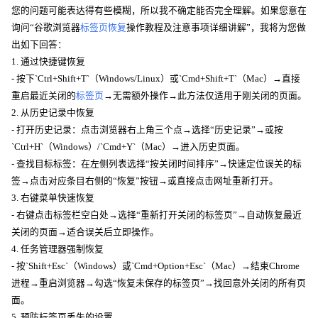
您的问题可能表达得有些模糊，所以我不确定能否完全理解。如果您意在
询问“谷歌浏览器
标签页恢复
操作教程及注意事项详细讲解”，我将为您做
出如下回答：
1. 通过快捷键恢复
- 按下`Ctrl+Shift+T`（Windows/Linux）或`Cmd+Shift+T`（Mac）→直接
重启最近关闭的
标签页
→无需额外操作→此方法仅适用于刚关闭的页面。
2. 从历史记录中恢复
- 打开历史记录：点击浏览器右上角三个点→选择“历史记录”→或按
`Ctrl+H`（Windows）/`Cmd+Y`（Mac）→进入历史页面。
- 查找目标标签：在左侧列表选择“按关闭时间排序”→快速定位误关的标
签→点击对应条目右侧的“恢复”按钮→或直接点击网址重新打开。
3. 右键菜单快速恢复
- 右键点击标签栏空白处→选择“重新打开关闭的标签页”→自动恢复最近
关闭的页面→适合误关后立即操作。
4. 任务管理器强制恢复
- 按`Shift+Esc`（Windows）或`Cmd+Option+Esc`（Mac）→结束Chrome
进程→重启浏览器→勾选“恢复未保存的标签页”→找回意外关闭的所有页
面。
5. 预防标签页丢失的设置