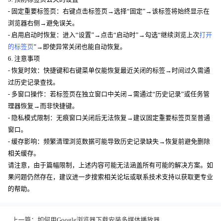
- 固定重要标签页：右键点击标签页→选择“固定”→该标签将始终显示在
浏览器右侧→避免误关。
- 启用启动时恢复：进入“设置”→点击“启动时”→勾选“继续浏览上次
打开
的标签页
”→即使异常关闭也能自动恢复。
6. 注意事项
- 恢复时效：快捷键和右键菜单仅能恢复最近关闭的标签→时间过久需通
过历史记录查找。
- 多窗口操作：若标签页在独立窗口中关闭→需通过“历史记录”或任务管
理器恢复→而非快捷键。
- 隐私模式限制：无痕窗口关闭后无法恢复→建议固定重要标签页至普通
窗口。
- 缓存影响：频繁清理浏览数据可能导致历史记录缺失→恢复前避免删除
相关缓存。
请注意，由于篇幅限制，上述内容可能无法涵盖所有可能的解决方案。如
果问题仍然存在，建议进一步搜索相关论坛或联系技术支持以获取更专业
的帮助。
上一篇：
如何用Google浏览器下载安装多媒体播放器