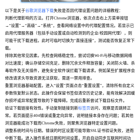
以下是关于
谷歌浏览器下载
失败是否因代理设置问题的详细教程：
判断代理影响的方法。打开Chrome浏览器，依次点击右上方菜单按钮
→“设置”→“高级”→“系统”，查看网络设置中的代理配置情况。若显示已
启用代理服务器（包括手动设置或自动检测到的企业/校园网代理），则
可能干扰下载进程。此时可临时切换为“直接连接”，测试能否恢复正常下
载。
排除其他常见因素。先检查网络稳定性，尝试切换Wi-Fi与移动数据网络
对比速度；确认存储空间充足，删除冗余文件释放容量；关闭防火墙、杀
毒软件及无关插件，避免安全软件误拦截下载请求。例如某些扩展程序会
修改请求头导致资源无法获取，需逐一禁用排查。
重置浏览器基础配置。进入“设置”页面点击“重置设置”，清除所有自定义
参数恢复默认状态。此操作会保留书签但清空历史记录，能有效解决因缓
存损坏或异常配置导致的下载障碍。完成后重新尝试下载目标文件。
验证下载链接有效性。手动复制链接到新
标签页
访问，观察是否跳转正
常。若页面提示404错误或重定向异常，说明链接本身存在问题；若其他
浏览器能成功下载而Chrome失败，则聚焦浏览器特定设置问题。
调整系统时间与日期。错误的时区设置可能导致SSL证书验证失败，进而
中断下载。进入操作系统日期和时间设置，开启自动同步互联网时间功