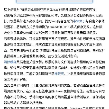
以下是针对“谷歌浏览器保存内容显示乱码的处理技巧”的教程内容：
遇到谷歌浏览器保存的内容出现乱码时，先检查浏览器自身的编码设置。
打开设置菜单进入高级选项，找到Web内容区域的
字体大小
与自定义字体
配置项，将编码方式手动切换为Unicode (UTF-8)格式保存更改。这种标
准化字符集能有效解决大部分因字符映射错误导致的显示异常问题。
若调整编码无效，可尝试禁用第三方扩展程序。某些插件可能干扰页面渲
染逻辑造成文本错乱，依次点击地址栏右侧的拼图图标进入扩展管理页
面，暂时关闭所有非必要的附加组件后重新加载页面观察效果。特别是广
告拦截类工具常引发此类冲突，建议优先测试其影响。
清除缓存
数据也是关键步骤。积累的临时文件可能携带错误的语言标记信
息，通过历史记录菜单选择清除浏览数据功能，勾选缓存图片和文件选项
执行深度清理。完成后强制刷新当前
标签页
，让浏览器重新获取最新的资
源文件进行解析。
当处理特定网页时，可主动识别其原始编码类型。右键点击空白处选择查
看页面源代码，在头部元标签中查找charset属性声明的值。若发现与实际
内容不符的情况，手动指定正确的字符编码覆盖自动检测结果，确保浏览
器按预期方式解析文档结构。
操作系统层面的区域设置同样会影响显示效果。Windows用户可在控制面