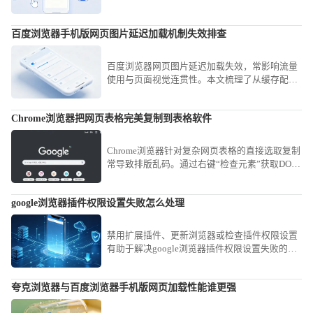
扫描策略，助您即刻重构纯净协同工具链，全面
加固数字化办公运行防线。
百度浏览器手机版网页图片延迟加载机制失效排查
百度浏览器网页图片延迟加载失效，常影响流量
使用与页面视觉连贯性。本文梳理了从缓存配置
到JS脚本渲染的深度排查逻辑，教您精准定位失
效点并予以修复，让网页图片呈现更加自然顺
Chrome浏览器把网页表格完美复制到表格软件
畅。
Chrome浏览器针对复杂网页表格的直接选取复制
常导致排版乱码。通过右键“检查元素”获取DOM
结构，或使用“Copy as table”类扩展工具，可实
现网页表格数据到Excel或CSV文件的完美平滑迁
google浏览器插件权限设置失败怎么处理
移。
禁用扩展插件、更新浏览器或检查插件权限设置
有助于解决google浏览器插件权限设置失败的问
题。
夸克浏览器与百度浏览器手机版网页加载性能谁更强