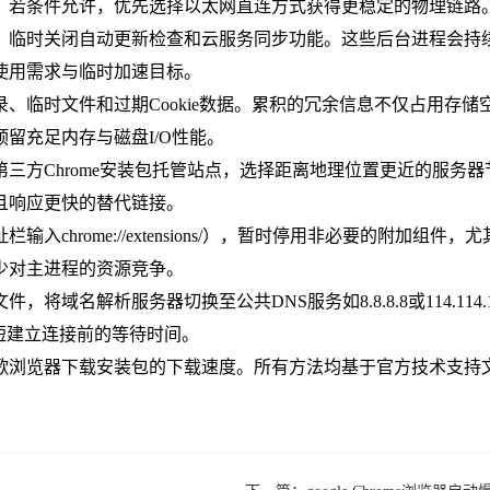
。若条件允许，优先选择以太网直连方式获得更稳定的物理链路
，临时关闭自动更新检查和云服务同步功能。这些后台进程会持
使用需求与临时加速目标。
、临时文件和过期Cookie数据。累积的冗余信息不仅占用存储
留充足内存与磁盘I/O性能。
三方Chrome安装包托管站点，选择距离地理位置更近的服务
且响应更快的替代链接。
chrome://extensions/），暂时停用非必要的附加
少对主进程的资源竞争。
域名解析服务器切换至公共DNS服务如8.8.8.8或114.114
短建立连接前的等待时间。
歌浏览器下载安装包的下载速度。所有方法均基于官方技术支持