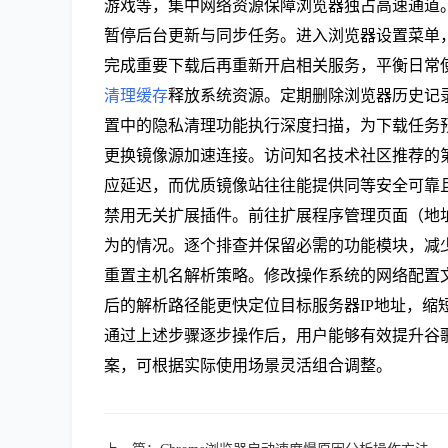
游戏等，集中网络资源保障浏览器独占高速通道
暂停后台更新与同步任务。进入浏览器设置菜单
完成重要下载后再重新开启相关服务，平衡日常
清理缓存
释放系统资源。定期删除浏览器历史记录
置中的隐私清理功能执行深度扫描，为下载任务预
更换镜像源加速连接。访问知名技术社区推荐的第
应延迟，而优质镜像站往往能提供同等安全可靠
禁用无关扩展插件。前往扩展程序管理页面（地址栏输入
为的情况。逐个排查并保留必需的功能模块，减
重置主机名解析策略。修改操作系统的网络配置文件，将
后的解析路径能更快定位目标服务器IP地址，缩
通过上述步骤逐步操作后，用户能够有效提升谷
案，可根据实际使用场景灵活组合调整。