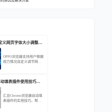
启动慢的原因及解决方案
OPPO 浏览器自定义网页字体大小调整舒适阅读样式
OPPO浏览器支持用户根据
视力情况自定义调节网页
字体大小。本教程分享调
整排版样式的技巧，协助
您营造个性化的舒适阅读
Chrome浏览器自动填表插件使用技巧汇总
空间，有效缓解文字过小
或过大带来的阅读困难，
打造最佳手机阅读视觉体
汇总Chrome浏览器自动填
验。
表插件的实用技巧，帮助
用户快速完成网页表单填
写，提升工作效率，减少