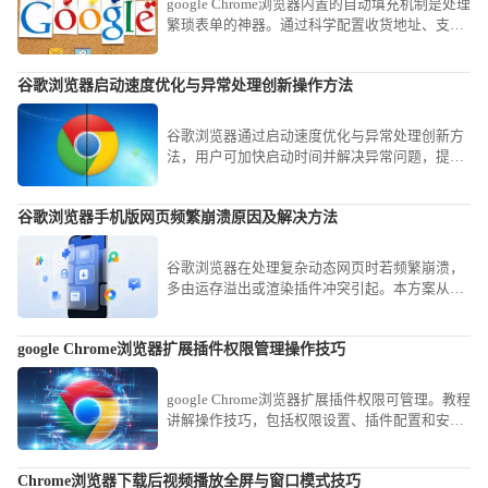
google Chrome浏览器内置的自动填充机制是处理
繁琐表单的神器。通过科学配置收货地址、支付
信息及登录凭证的安全存储策略，可以实现跨平
台的一键秒速录入，有效减少重复性的手动打字
谷歌浏览器启动速度优化与异常处理创新操作方法
工作，为您在繁忙的商务处理中节省宝贵时间。
谷歌浏览器通过启动速度优化与异常处理创新方
法，用户可加快启动时间并解决异常问题，提升
浏览体验和性能。
谷歌浏览器手机版网页频繁崩溃原因及解决方法
谷歌浏览器在处理复杂动态网页时若频繁崩溃，
多由运存溢出或渲染插件冲突引起。本方案从清
理冗余缓存、精简后台进程到重置插件权限，为
您提供一套成熟的系统级稳定性解决方案。
google Chrome浏览器扩展插件权限管理操作技巧
google Chrome浏览器扩展插件权限可管理。教程
讲解操作技巧，包括权限设置、插件配置和安全
管理方法，帮助用户保障插件安全运行。
Chrome浏览器下载后视频播放全屏与窗口模式技巧