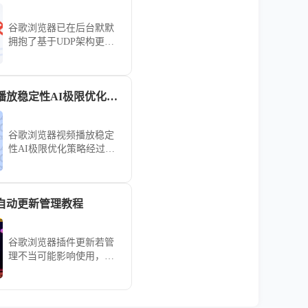
谷歌浏览器已在后台默默
拥抱了基于UDP架构更加
低延迟抗丢包的QUIC革命
性技术。为您前瞻性解析
如何通过内部实验设定强
谷歌浏览器视频播放稳定性AI极限优化策略
制启用全新的HTTP3网络
传输协议，大幅提升与最
新一代服务器集群的访问
谷歌浏览器视频播放稳定
速度，助您抢先体验谷歌
性AI极限优化策略经过实
浏览器强制启用HTTP3协
操测试，可显著提高视频
议提升下一代网络访问速
播放流畅度和系统稳定
度解析带来的革命。
性，使用户在高分辨率和
自动更新管理教程
复杂网络环境下享受顺
畅、稳定的视频体验。
谷歌浏览器插件更新若管
理不当可能影响使用，本
教程提供自动更新管理教
程，包括版本控制、更新
策略和安全维护操作。