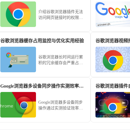
介绍谷歌浏览器插件无法
访问网页链接时的权限检
查方法，确保插件正常获
取数据。
谷歌浏览器缓存占用监控与优化实用经验
谷歌浏览器长时间运行累
积的冗余缓存会严重占用
存储空间并导致页面响应
滞后。详细演示如何利用
内置任务管理器监控实时
Google浏览器多设备同步操作实测效率如何
谷歌浏览器插件
占用、开启Flags参数限制
写入上限以及手动剥离冗
余记录，旨在让您的软件
Google浏览器多设备同步
始终保持轻盈响应，即便
操作通过实测验证效率，
在低配置机型上也能获得
本教程讲解操作方法、实
流畅感。
用技巧及多设备管理经
验，帮助用户实现跨设备