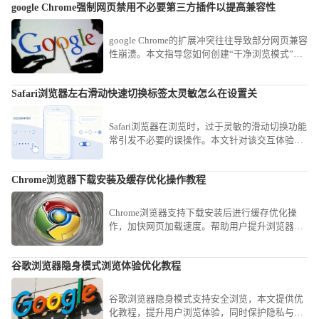
google Chrome强制网页禁用不必要第三方插件以提高兼容性
google Chrome的扩展冲突往往导致部分网页兼容
性崩溃。本文指导您如何创建“干净浏览模式”，
通过一键禁用非核心扩展，为特定复杂办公网站
营造最纯净的渲染环境，消除兼容性故障。
Safari浏览器左右滑动快速切换标签太灵敏怎么在设置关
Safari浏览器在浏览时，过于灵敏的滑动切换功能
常引发不必要的误操作。本文针对该交互体验，
提供了详细的设置关闭或调节灵敏度方案，助您
精简操作手感，避免频繁发生非预期的标签切
Chrome浏览器下载安装及缓存优化操作教程
换，提升浏览网页时的专注度与精准性。
Chrome浏览器支持下载安装后进行缓存优化操
作，加快网页加载速度。帮助用户提升浏览器性
能和响应速度。
谷歌浏览器隐身模式浏览体验优化教程
谷歌浏览器隐身模式支持安全浏览，本文提供优
化教程，提升用户浏览体验，同时保护隐私与记