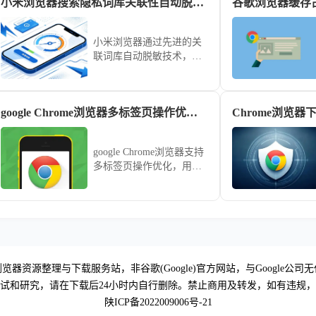
小米浏览器搜索隐私词库关联性自动脱敏技术分析
谷歌浏览器缓存
暗黑渲染效果及配置特定
护眼插件的进阶心得，助
您迅速重构视觉交互逻
小米浏览器通过先进的关
辑，有效降低蓝光伤害，
联词库自动脱敏技术，严
营造舒适的影音环境，确
密守护用户的搜索记录与
保在深度阅读时全方位守
输入习惯。本文解析了其
护健康。
底层的隐私处理逻辑，教
google Chrome浏览器多标签页操作优化技巧
您如何正确管理搜索痕
迹，在保障个性化搜索体
验的同时，最大程度屏蔽
google Chrome浏览器支持
个人信息外泄风险。
多标签页操作优化，用户
掌握技巧可高效管理标签
页，提高多任务浏览体
验。
览器资源整理与下载服务站，非谷歌(Google)官方网站，与Google公司
试和研究，请在下载后24小时内自行删除。禁止商用及转发，如有违规
陕ICP备2022009006号-21