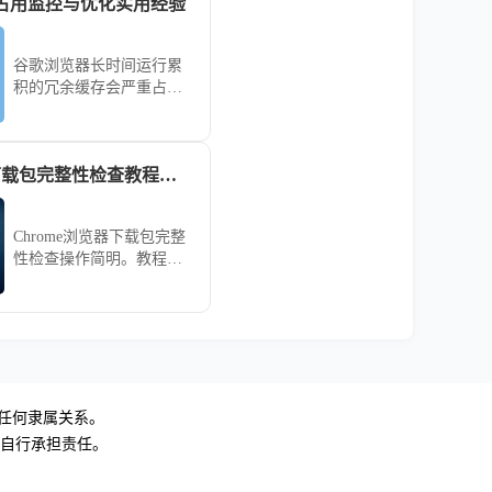
占用监控与优化实用经验
谷歌浏览器长时间运行累
积的冗余缓存会严重占用
存储空间并导致页面响应
滞后。详细演示如何利用
内置任务管理器监控实时
Chrome浏览器下载包完整性检查教程分享
占用、开启Flags参数限制
写入上限以及手动剥离冗
余记录，旨在让您的软件
Chrome浏览器下载包完整
始终保持轻盈响应，即便
性检查操作简明。教程指
在低配置机型上也能获得
导用户快速完成文件检查
流畅感。
和安装，保障安全，操作
高效顺畅，整体使用体验
优化明显。
无任何隶属关系。
，自行承担责任。