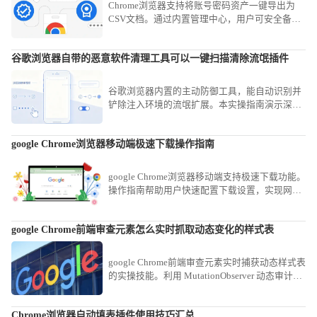
Chrome浏览器支持将账号密码资产一键导出为
CSV文档。通过内置管理中心，用户可安全备份
登录凭证，有效防范配置文件损坏导致的信息丢
失风险。
谷歌浏览器自带的恶意软件清理工具可以一键扫描清除流氓插件
谷歌浏览器内置的主动防御工具，能自动识别并
铲除注入环境的流氓扩展。本实操指南演示深度
扫描策略，助您即刻重构纯净协同工具链，全面
加固数字化办公运行防线。
google Chrome浏览器移动端极速下载操作指南
google Chrome浏览器移动端支持极速下载功能。
操作指南帮助用户快速配置下载设置，实现网页
内容高速保存，提高移动端浏览效率，同时确保
下载过程安全稳定。
google Chrome前端审查元素怎么实时抓取动态变化的样式表
google Chrome前端审查元素实时捕获动态样式表
的实操技能。利用 MutationObserver 动态审计视
图，即时捕捉在交互过程中实时变动的复杂 CSS
逻辑与渲染属性。
Chrome浏览器自动填表插件使用技巧汇总