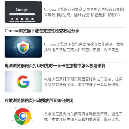
Chrome浏览器针对复杂网页表格的直接选取复制
常导致排版乱码。通过右键“检查元素”获取DOM
结构，或使用“Copy as table”类扩展工具，可实
现网页表格数据到Excel或CSV文件的完美平滑迁
Chrome浏览器下载包完整性检查教程分享
移。
Chrome浏览器下载包完整性检查操作简明。教程
指导用户快速完成文件检查和安装，保障安全，
操作高效顺畅，整体使用体验优化明显。
电脑浏览器网页打印预览时一直卡在加载中怎么极速修复
电脑浏览器打印预览页面若结构过于复杂，极易
导致加载进程卡死。本文整理了一套极速修复方
案，从禁用PDF自动读取插件到清理缓存，助您
瞬间恢复正常的打印预览功能。
谷歌浏览器网页自动播放声音如何关闭
谷歌浏览器支持关闭网页自动播放声音，避免干
扰。本文介绍关闭方法和相关设置，提升浏览环
境舒适度。