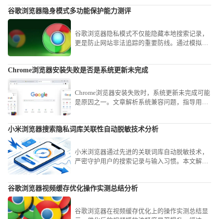
谷歌浏览器隐身模式多功能保护能力测评
谷歌浏览器隐私模式不仅能隐藏本地搜索记录，
更是防止网站非法追踪的重要防线。通过模拟各
种网络追踪场景，详细评估其对Cookie隔离、指
纹采集预防及本地记录清除的实际效力，帮助用
Chrome浏览器安装失败是否是系统更新未完成
户正确认识无痕窗口的防护逻辑，在保障日常隐
私安全的同时避免安全假象。
Chrome浏览器安装失败时，系统更新未完成可能
是原因之一。文章解析系统兼容问题，指导用户
完成必要更新，避免安装障碍。
小米浏览器搜索隐私词库关联性自动脱敏技术分析
小米浏览器通过先进的关联词库自动脱敏技术，
严密守护用户的搜索记录与输入习惯。本文解析
了其底层的隐私处理逻辑，教您如何正确管理搜
索痕迹，在保障个性化搜索体验的同时，最大程
谷歌浏览器视频缓存优化操作实测总结分析
度屏蔽个人信息外泄风险。
谷歌浏览器在视频缓存优化上的操作实测总结显