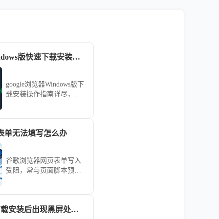
google浏览器Windows版快速下载安装操作指南
google浏览器Windows版下
载安装操作指南详尽，方
法解析清晰。本文帮助用
户快速完成安装并掌握关
键操作技巧，确保浏览器
表单无法填写怎么办
顺畅高效使用。
谷歌浏览器网页表单写入
受阻，常与页面脚本预加
载逻辑中断冲突。本修复
方案归纳了环境参数重置
与事件映射校验路径，助
Chrome浏览器下载安装后出现黑屏处理教程
您即刻找回表单填写权