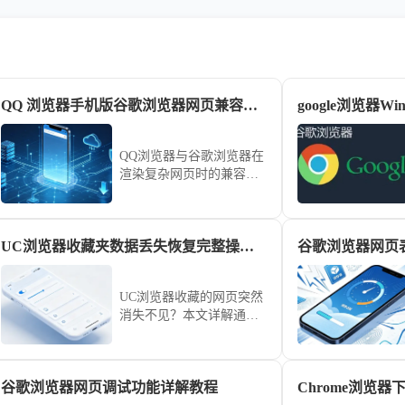
QQ 浏览器手机版谷歌浏览器网页兼容性能全面测评对比
QQ浏览器与谷歌浏览器在
渲染复杂网页时的兼容性
孰优孰劣？通过全维度性
能实测对比，为你深度剖
析两款浏览器的内核兼容
UC浏览器收藏夹数据丢失恢复完整操作步骤
谷歌浏览器网页
能力，助你根据网页类型
选择最强工具。
UC浏览器收藏的网页突然
消失不见？本文详解通过
云端备份恢复收藏夹数据
的方法，分享检查缓存与
账户登录的实操步骤，帮
谷歌浏览器网页调试功能详解教程
您寻回重要资料。