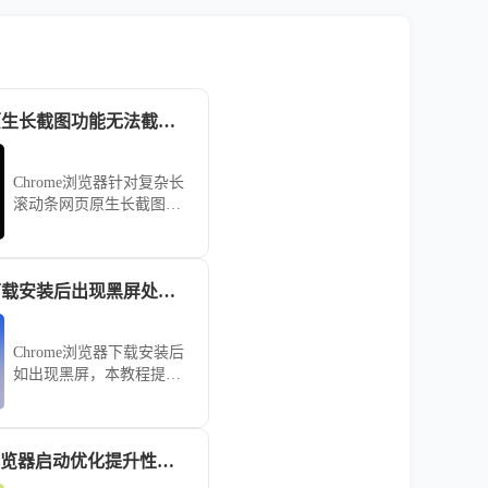
Chrome浏览器原生长截图功能无法截取完整滚动条怎么办
Chrome浏览器针对复杂长
滚动条网页原生长截图失
效的闭环采集实操。整合
开发者工具渲染链路与滚
动视口捕获策略，稳健闭
Chrome浏览器下载安装后出现黑屏处理教程
环完成对全量长内容的无
损视觉资产采集。
Chrome浏览器下载安装后
如出现黑屏，本教程提供
处理操作方法，帮助用户
快速恢复正常浏览器状态
和使用体验。
google Chrome浏览器启动优化提升性能完整教程