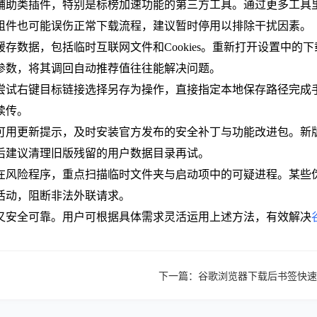
载辅助类插件，特别是标榜加速功能的第三方工具。通过更多工
组件也可能误伤正常下载流程，建议暂时停用以排除干扰因素。
缓存数据，包括临时互联网文件和Cookies。重新打开设置中
参数，将其调回自动推荐值往往能解决问题。
，尝试右键目标链接选择另存为操作，直接指定本地保存路径完
续传。
有可用更新提示，及时安装官方发布的安全补丁与功能改进包。
后建议清理旧版残留的用户数据目录再试。
潜在风险程序，重点扫描临时文件夹与启动项中的可疑进程。某
活动，阻断非法外联请求。
又安全可靠。用户可根据具体需求灵活运用上述方法，有效解决
下一篇：
谷歌浏览器下载后书签快速