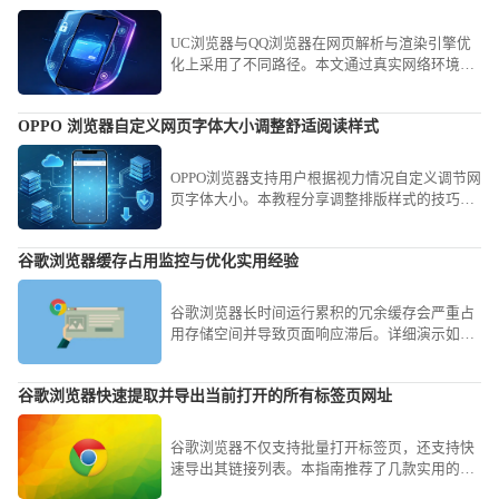
UC浏览器与QQ浏览器在网页解析与渲染引擎优
化上采用了不同路径。本文通过真实网络环境测
试，横向对比两者的响应速度，协助用户根据使
用习惯做出最优判断。
OPPO 浏览器自定义网页字体大小调整舒适阅读样式
OPPO浏览器支持用户根据视力情况自定义调节网
页字体大小。本教程分享调整排版样式的技巧，
协助您营造个性化的舒适阅读空间，有效缓解文
字过小或过大带来的阅读困难，打造最佳手机阅
谷歌浏览器缓存占用监控与优化实用经验
读视觉体验。
谷歌浏览器长时间运行累积的冗余缓存会严重占
用存储空间并导致页面响应滞后。详细演示如何
利用内置任务管理器监控实时占用、开启Flags参
数限制写入上限以及手动剥离冗余记录，旨在让
谷歌浏览器快速提取并导出当前打开的所有标签页网址
您的软件始终保持轻盈响应，即便在低配置机型
上也能获得流畅感。
谷歌浏览器不仅支持批量打开标签页，还支持快
速导出其链接列表。本指南推荐了几款实用的扩
展与代码脚本，帮您在谷歌浏览器中一键整理并