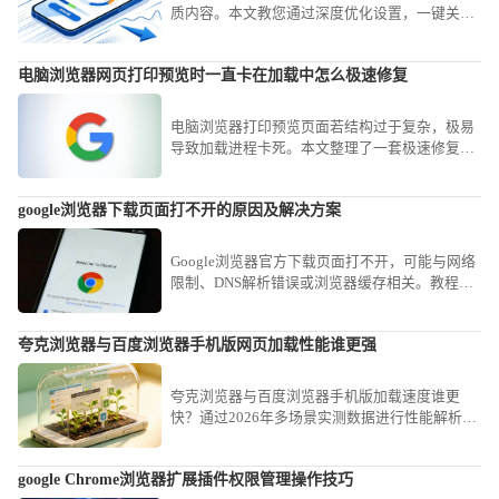
质内容。本文教您通过深度优化设置，一键关闭
个性化资讯推送，清空繁杂的八卦信息流，还原
浏览器最本质的搜索主页功能，打造专注、极简
电脑浏览器网页打印预览时一直卡在加载中怎么极速修复
的移动端使用界面，显著提升资料查找效率。
电脑浏览器打印预览页面若结构过于复杂，极易
导致加载进程卡死。本文整理了一套极速修复方
案，从禁用PDF自动读取插件到清理缓存，助您
瞬间恢复正常的打印预览功能。
google浏览器下载页面打不开的原因及解决方案
Google浏览器官方下载页面打不开，可能与网络
限制、DNS解析错误或浏览器缓存相关。教程分
享多种排查方法，确保用户能快速恢复页面访
问，顺利获取安装包。
夸克浏览器与百度浏览器手机版网页加载性能谁更强
夸克浏览器与百度浏览器手机版加载速度谁更
快？通过2026年多场景实测数据进行性能解析，
对比两款工具在资源渲染与网络吞吐上的真实表
现。
google Chrome浏览器扩展插件权限管理操作技巧