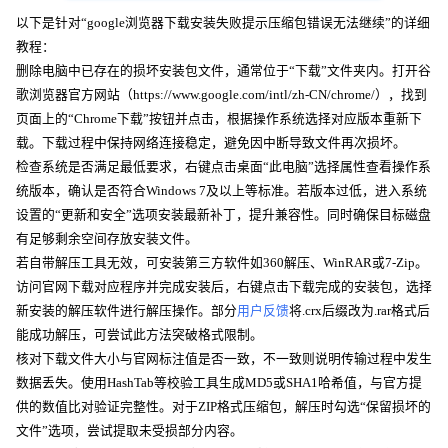
以下是针对“google浏览器下载安装失败提示压缩包错误无法继续”的详细
教程：
删除电脑中已存在的损坏安装包文件，通常位于“下载”文件夹内。打开谷
歌浏览器官方网站（https://www.google.com/intl/zh-CN/chrome/），找到
页面上的“Chrome下载”按钮并点击，根据操作系统选择对应版本重新下
载。下载过程中保持网络连接稳定，避免因中断导致文件再次损坏。
检查系统是否满足最低要求，右键点击桌面“此电脑”选择属性查看操作系
统版本，确认是否符合Windows 7及以上等标准。若版本过低，进入系统
设置的“更新和安全”选项安装最新补丁，提升兼容性。同时确保目标磁盘
有足够剩余空间存放安装文件。
若自带解压工具无效，可安装第三方软件如360解压、WinRAR或7-Zip。
访问官网下载对应程序并完成安装后，右键点击下载完成的安装包，选择
新安装的解压软件进行解压操作。部分
用户反馈
将.crx后缀改为.rar格式后
能成功解压，可尝试此方法突破格式限制。
核对下载文件大小与官网标注值是否一致，不一致则说明传输过程中发生
数据丢失。使用HashTab等校验工具生成MD5或SHA1哈希值，与官方提
供的数值比对验证完整性。对于ZIP格式压缩包，解压时勾选“保留损坏的
文件”选项，尝试提取未受损部分内容。