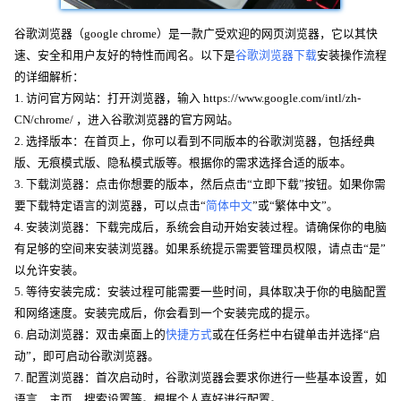
谷歌浏览器（google chrome）是一款广受欢迎的网页浏览器，它以其快
速、安全和用户友好的特性而闻名。以下是
谷歌浏览器下载
安装操作流程
的详细解析：
1. 访问官方网站：打开浏览器，输入 https://www.google.com/intl/zh-
CN/chrome/ ，进入谷歌浏览器的官方网站。
2. 选择版本：在首页上，你可以看到不同版本的谷歌浏览器，包括经典
版、无痕模式版、隐私模式版等。根据你的需求选择合适的版本。
3. 下载浏览器：点击你想要的版本，然后点击“立即下载”按钮。如果你需
要下载特定语言的浏览器，可以点击“
简体中文
”或“繁体中文”。
4. 安装浏览器：下载完成后，系统会自动开始安装过程。请确保你的电脑
有足够的空间来安装浏览器。如果系统提示需要管理员权限，请点击“是”
以允许安装。
5. 等待安装完成：安装过程可能需要一些时间，具体取决于你的电脑配置
和网络速度。安装完成后，你会看到一个安装完成的提示。
6. 启动浏览器：双击桌面上的
快捷方式
或在任务栏中右键单击并选择“启
动”，即可启动谷歌浏览器。
7. 配置浏览器：首次启动时，谷歌浏览器会要求你进行一些基本设置，如
语言、主页、搜索设置等。根据个人喜好进行配置。