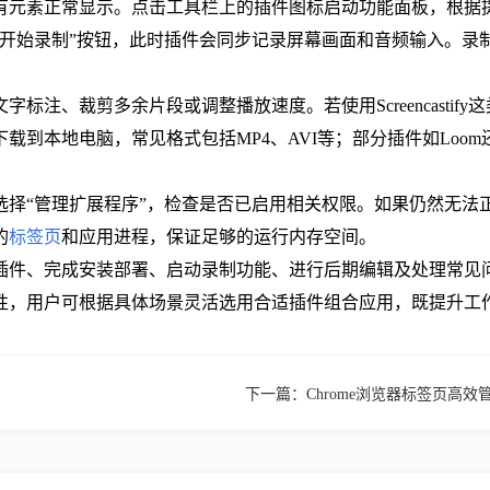
有元素正常显示。点击工具栏上的插件图标启动功能面板，根据
“开始录制”按钮，此时插件会同步记录屏幕画面和音频输入。录
。
标注、裁剪多余片段或调整播放速度。若使用Screencasti
载到本地电脑，常见格式包括MP4、AVI等；部分插件如Loo
选择“管理扩展程序”，检查是否已启用相关权限。如果仍然无法
的
标签页
和应用进程，保证足够的运行内存空间。
插件、完成安装部署、启动录制功能、进行后期编辑及处理常见
性，用户可根据具体场景灵活选用合适插件组合应用，既提升工
下一篇：
Chrome浏览器标签页高