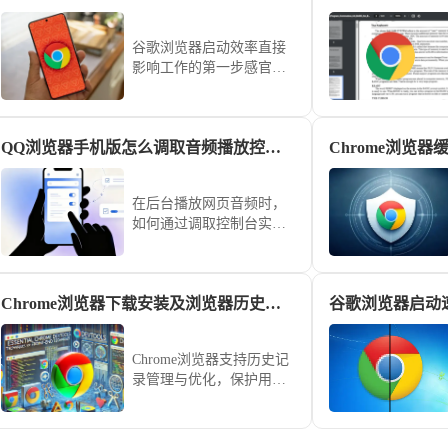
谷歌浏览器启动效率直接
影响工作的第一步感官。
从清理冗余预加载项、重
置Flags实验性加速参数到
优化磁盘读写权限，本教
QQ浏览器手机版怎么调取音频播放控制台
Chrome浏览
程提供全方位的系统级加
速方案，助您解决软件开
启延迟顽疾，在有效降低
在后台播放网页音频时，
系统资源占用的同时，让
如何通过调取控制台实现
每一次开启都能享受到瞬
精准的进度调整？本文为
时的交互反馈。
您拆解QQ浏览器手机版的
音频操控路径，助您轻松
Chrome浏览器下载安装及浏览器历史记录管理与优化方法
掌控各类网页流媒体。
Chrome浏览器支持历史记
录管理与优化，保护用户
隐私数据。文章讲解操作
方法和技巧，帮助用户安
全管理浏览历史。