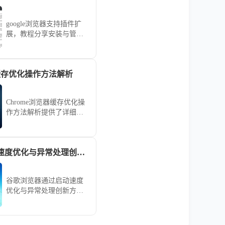
google浏览器支持插件扩
展，教程分享安装与管理
技巧，帮助用户掌握功能
配置，提升浏览器使用效
率。
器缓存优化操作方法解析
Chrome浏览器缓存优化操
作方法解析提供了详细思
路。用户通过合理清理与
调整缓存，可提升浏览速
度并节省磁盘空间。
谷歌浏览器启动速度优化与异常处理创新操作方法
谷歌浏览器通过启动速度
优化与异常处理创新方
法，用户可加快启动时间
并解决异常问题，提升浏
览体验和性能。