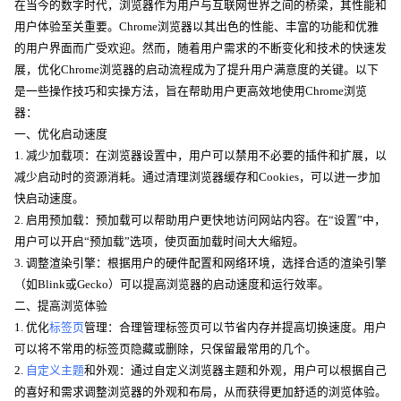
在当今的数字时代，浏览器作为用户与互联网世界之间的桥梁，其性能和
用户体验至关重要。Chrome浏览器以其出色的性能、丰富的功能和优雅
的用户界面而广受欢迎。然而，随着用户需求的不断变化和技术的快速发
展，优化Chrome浏览器的启动流程成为了提升用户满意度的关键。以下
是一些操作技巧和实操方法，旨在帮助用户更高效地使用Chrome浏览
器：
一、优化启动速度
1. 减少加载项：在浏览器设置中，用户可以禁用不必要的插件和扩展，以
减少启动时的资源消耗。通过清理浏览器缓存和Cookies，可以进一步加
快启动速度。
2. 启用预加载：预加载可以帮助用户更快地访问网站内容。在“设置”中，
用户可以开启“预加载”选项，使页面加载时间大大缩短。
3. 调整渲染引擎：根据用户的硬件配置和网络环境，选择合适的渲染引擎
（如Blink或Gecko）可以提高浏览器的启动速度和运行效率。
二、提高浏览体验
1. 优化
标签页
管理：合理管理标签页可以节省内存并提高切换速度。用户
可以将不常用的标签页隐藏或删除，只保留最常用的几个。
2.
自定义主题
和外观：通过自定义浏览器主题和外观，用户可以根据自己
的喜好和需求调整浏览器的外观和布局，从而获得更加舒适的浏览体验。