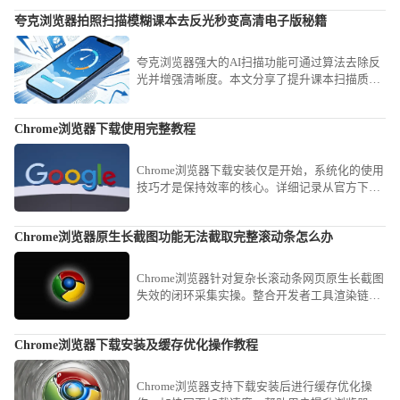
夸克浏览器拍照扫描模糊课本去反光秒变高清电子版秘籍
夸克浏览器强大的AI扫描功能可通过算法去除反
光并增强清晰度。本文分享了提升课本扫描质量
的拍照技巧，教您快速将模糊文档转化为高清电
子稿，满足高效学习与归档需求。
Chrome浏览器下载使用完整教程
Chrome浏览器下载安装仅是开始，系统化的使用
技巧才是保持效率的核心。详细记录从官方下载
到初始配置、再到常用快捷键与实验功能应用的
全过程，为您呈现一套完整的提速方案，确保您
Chrome浏览器原生长截图功能无法截取完整滚动条怎么办
在使用过程中能最大限度发挥软件优势，告别页
面卡顿与资源浪费。
Chrome浏览器针对复杂长滚动条网页原生长截图
失效的闭环采集实操。整合开发者工具渲染链路
与滚动视口捕获策略，稳健闭环完成对全量长内
容的无损视觉资产采集。
Chrome浏览器下载安装及缓存优化操作教程
Chrome浏览器支持下载安装后进行缓存优化操