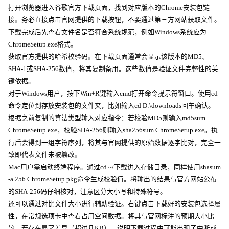
打开浏览器进入谷歌官方下载页面，找到对应版本的Chrome安装包链
接。务必直接点击官网提供的下载按钮，不要通过第三方网站获取文件。
下载完成后先查看文件名是否符合系统规范，例如Windows系统应为
ChromeSetup.exe格式。
获取官方提供的哈希校验码。在下载页面通常会显示该版本的MD5、
SHA-1或SHA-256数值，将其复制备用。这些数值是验证文件完整性的关
键依据。
对于Windows用户，按下Win+R键输入cmd打开命令提示符窗口。使用cd
命令定位到存放安装包的文件夹，比如输入cd D:\downloads回车确认。
根据之前复制的算法类型输入对应指令：若校验MD5则输入md5sum
ChromeSetup.exe，校验SHA-256则输入sha256sum ChromeSetup.exe。执
行后会得到一组字符序列，将其与官网提供的原始数据逐字比对，完全一
致即代表文件未被篡改。
Mac用户需启动终端程序。通过cd ~/下载进入存储目录，同样使用shasum
-a 256 ChromeSetup.pkg命令生成校验值。将输出的结果与官方网站公布
的SHA-256码仔细核对，注意区分大小写和特殊符号。
还可以通过对比文件大小进行辅助验证。右键点击下载好的安装包选择属
性，在常规选项卡中查看占用空间数据。将其与官网标注的预期大小比
较，若存在显著差异（超过几KB），说明下载过程中可能出现了中断或