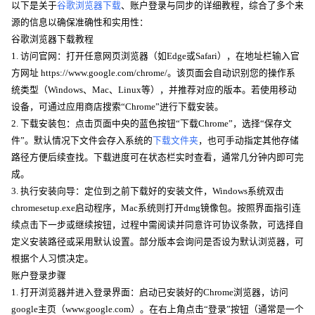
以下是关于
谷歌浏览器下载
、账户登录与同步的详细教程，综合了多个来
源的信息以确保准确性和实用性：
谷歌浏览器下载教程
1. 访问官网：打开任意网页浏览器（如Edge或Safari），在地址栏输入官
方网址 https://www.google.com/chrome/。该页面会自动识别您的操作系
统类型（Windows、Mac、Linux等），并推荐对应的版本。若使用移动
设备，可通过应用商店搜索“Chrome”进行下载安装。
2. 下载安装包：点击页面中央的蓝色按钮“下载Chrome”，选择“保存文
件”。默认情况下文件会存入系统的
下载文件夹
，也可手动指定其他存储
路径方便后续查找。下载进度可在状态栏实时查看，通常几分钟内即可完
成。
3. 执行安装向导：定位到之前下载好的安装文件，Windows系统双击
chromesetup.exe启动程序，Mac系统则打开dmg镜像包。按照界面指引连
续点击下一步或继续按钮，过程中需阅读并同意许可协议条款，可选择自
定义安装路径或采用默认设置。部分版本会询问是否设为默认浏览器，可
根据个人习惯决定。
账户登录步骤
1. 打开浏览器并进入登录界面：启动已安装好的Chrome浏览器，访问
google主页（www.google.com）。在右上角点击“登录”按钮（通常是一个