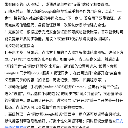
带有圆圈的小人图标），或通过菜单中的“设置”跳转至相关选项。
2. 输入凭证：输入您的Google邮箱地址或手机号作为用户名，点击“下一
步”；接着输入对应的密码并再次点击“下一步”。若启用了双重验证，还
需完成短信验证码、身份验证器等二次确认步骤以增强安全性。
3. 完成验证：根据提示完成安全验证后即可成功登录账号。首次登录时可
能会提示开启同步功能，建议立即操作以便后续跨设备数据同步。
同步功能配置指南
1. 开启同步：登录后，点击右上角的个人资料头像或轮廓图标，确保下方
显示“已同步”以及你的账号信息。如果没有，点击头像区域，然后点击
“开始同步”或“同步已暂停”来开启。更详细的设置可进入 `设置 > 你和
Google > 同步和Google服务 > 管理同步`，在此可选择“全部开启”或自定
义需要同步的内容（如书签、历史记录、密码、扩展程序等）。
2. 移动端适配：手机端 (Android/iOS)打开Chrome，点击右上角三个点，
进入“设置”，然后选择“[你的姓名] 的同步”或“同步并登录”，接着登录你
的谷歌账号。确认同步已开启。通常会显示“已开启”或一个开关处于打开
状态。点击进入可以查看和管理同步的数据类型。
3. 高级管理：在“同步和Google服务”页面中，用户还可以调整主页样式、
默认搜索引擎及隐私偏好，打造个性化浏览环境；同时建议定期检查
已安