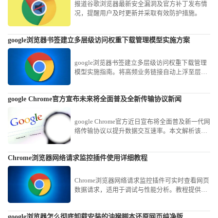
报道谷歌浏览器最新安全漏洞及官方补丁发布情
况，提醒用户及时更新并采取有效防护措施。
google浏览器书签建立多层级访问权重下载管理模型实施方案
google浏览器书签建立多层级访问权重下载管理
模型实施指南。将高频业务链接自动上浮至层级
架构顶端，显著缩短信息获取路径，实现知识资
产的结构化管理。
google Chrome官方宣布未来将全面普及全新传输协议新闻
google Chrome官方近日宣布将全面普及新一代网
络传输协议以提升数据交互速率。本文解析该新
闻的技术趋势，探讨新协议在优化网页资源拉取
速度、降低传输延迟方面的革命性影响。
Chrome浏览器网络请求监控插件使用详细教程
Chrome浏览器网络请求监控插件可实时查看网页
数据请求，适用于调试与性能分析。教程提供安
装步骤、功能解析及常用操作案例，方便开发与
优化工作。
google浏览器怎么彻底卸载安装的油猴脚本还原网页纯净版