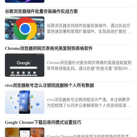
试，横向对比两者的响应速度，协助用户根据使
用习惯做出最优判断。
谷歌浏览器插件批量安装操作实战方案
谷歌浏览器支持插件批量安装操作，通过实战方
案快速部署和管理扩展插件，实现高效扩展控制
和浏览器功能优化，节省大量操作时间。
Chrome浏览器把网页表格完美复制到表格软件
Chrome浏览器针对复杂网页表格的直接选取复制
常导致排版乱码。通过右键“检查元素”获取DOM
结构，或使用“Copy as table”类扩展工具，可实
现网页表格数据到Excel或CSV文件的完美平滑迁
vivo浏览器账号怎么注销彻底删除个人所有数据
移。
vivo浏览器账号注销流程设计严谨。本注销教学
为您梳理了从同步记录解绑到个人信息彻底清空
的路径，保障您在终止使用后个人数据的绝对安
全性。
Google Chrome下载后夜间模式设置技巧
Google Chrome在暗光环境下的视觉舒适度受渲