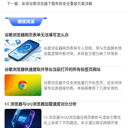
下一篇：
安卓谷歌浏览器下载失败安全重装方案详解
继续阅读
谷歌浏览器网页表单无法填写怎么办
谷歌浏览器网页表单写入受阻，常与页面脚本预
加载逻辑中断冲突。本修复方案归纳了环境参数
重置与事件映射校验路径，助您即刻找回表单填
写权限。
谷歌浏览器快速提取并导出当前打开的所有标签页网址
谷歌浏览器不仅支持批量打开标签页，还支持快
速导出其链接列表。本指南推荐了几款实用的扩
展与代码脚本，帮您在谷歌浏览器中一键整理并
导出所有活跃网址，实现工作会话的快速存档。
UC浏览器与QQ浏览器加载速度对比分析
UC浏览器与QQ浏览器在网页解析与渲染引擎优
化上采用了不同路径。本文通过真实网络环境测