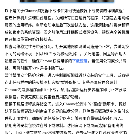
以下是关于Chrome浏览器下载卡住如何快速恢复下载安装的详细教程：
重启计算机并清理后台进程。关闭所有正在运行的程序，特别是占用网络
资源的应用程序。重新启动电脑后再次尝试安装，这能清除临时缓存和释
放被锁定的系统资源。若之前使用过睡眠模式唤醒设备，建议完全关机后
再开机以重置网络连接状态。
检查网络稳定性与带宽分配。打开其他网页测试网速是否正常，尝试切换
不同的网络环境（如从Wi-Fi改为移动数据）。关闭迅雷、网盘等占用大
量带宽的软件，确保Chrome获得足够的
下载速度
。若使用公司或公共网
络，可暂时断开VPN连接排除干扰。
暂时禁用安全防护软件。进入控制面板卸载近期安装的安全工具，或右键
点击任务栏中的防火墙图标选择“暂停保护”。某些杀毒软件会误判
Chrome为威胁程序而阻止下载，禁用后重新运行安装程序即可正常获取
数据包。安装完成后记得重新启用防护功能。
更换下载路径释放存储空间。进入Chrome设置中的“高级”选项卡，将默
认下载位置更改为剩余空间充足的磁盘分区。删除目标驱动器中的临时文
件和无用文档，确保新路径所在分区有足够可用容量完成安装包写入。
使用离线安装包绕过在线下载限制。访问官网下载页面选择“备用离线
版”，手动下载完整的.exe格式安装程序。双击运行该文件时右键选择“以