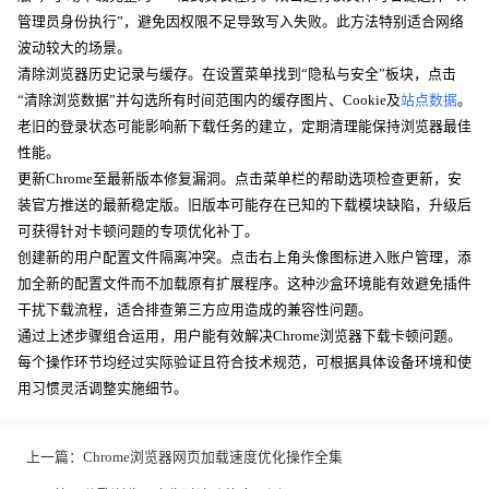
管理员身份执行”，避免因权限不足导致写入失败。此方法特别适合网络
波动较大的场景。
清除浏览器历史记录与缓存。在设置菜单找到“隐私与安全”板块，点击
“清除浏览数据”并勾选所有时间范围内的缓存图片、Cookie及
站点数据
。
老旧的登录状态可能影响新下载任务的建立，定期清理能保持浏览器最佳
性能。
更新Chrome至最新版本修复漏洞。点击菜单栏的帮助选项检查更新，安
装官方推送的最新稳定版。旧版本可能存在已知的下载模块缺陷，升级后
可获得针对卡顿问题的专项优化补丁。
创建新的用户配置文件隔离冲突。点击右上角头像图标进入账户管理，添
加全新的配置文件而不加载原有扩展程序。这种沙盒环境能有效避免插件
干扰下载流程，适合排查第三方应用造成的兼容性问题。
通过上述步骤组合运用，用户能有效解决Chrome浏览器下载卡顿问题。
每个操作环节均经过实际验证且符合技术规范，可根据具体设备环境和使
用习惯灵活调整实施细节。
上一篇：
Chrome浏览器网页加载速度优化操作全集