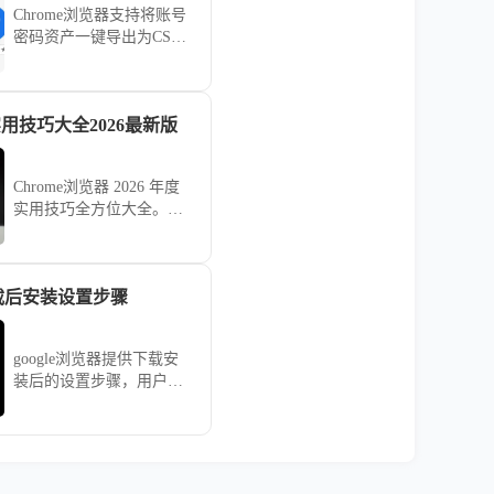
Chrome浏览器支持将账号
密码资产一键导出为CSV
文档。通过内置管理中
心，用户可安全备份登录
凭证，有效防范配置文件
实用技巧大全2026最新版
损坏导致的信息丢失风
险。
Chrome浏览器 2026 年度
实用技巧全方位大全。涵
盖多任务标签页编排、底
层渲染调度优化、高效检
索指令应用及交互降噪等
下载后安装设置步骤
实战战法。助您构建极致
流畅的工作流，实现从传
统浏览到智能化办公的全
google浏览器提供下载安
面生产力跃升。
装后的设置步骤，用户可
快速完成浏览器配置，实
现功能优化和顺畅使用。