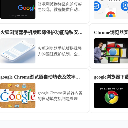
谷歌浏览器标签页多时容
易凌乱，教程提供自动整
理操作方法，帮助用户轻
松管理浏览页，提高办公
与浏览效率。
火狐浏览器手机版跟踪保护功能隐私安全分析
Chrome浏览器
火狐浏览器手机版搭载强
力的跟踪保护机制，全方
位守护您的上网隐私。本
文深度剖析该功能如何自
动识别并阻断第三方追踪
google Chrome浏览器自动填表及效率提升策略
google浏览器
器，通过严苛的隐私安全
防御策略，让您的个人浏
览轨迹始终保持隐秘且安
google Chrome浏览器内置
全，营造高信任度的上网
的自动填充机制是处理繁
空间。
琐表单的神器。通过科学
配置收货地址、支付信息
及登录凭证的安全存储策
略，可以实现跨平台的一
键秒速录入，有效减少重