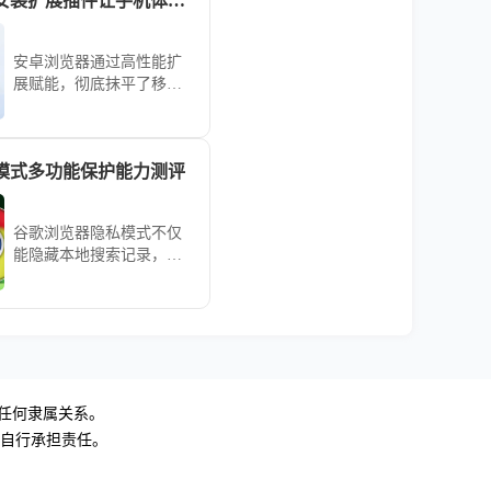
安卓浏览器怎么安装扩展插件让手机体验插件功能
安卓浏览器通过高性能扩
展赋能，彻底抹平了移动
端与桌面端的应用生态差
异。本赋能教学梳理底层
插件环境调用基准，助您
模式多功能保护能力测评
瞬时获取专业办公工具，
大幅强化移动端的生产力
水平。
谷歌浏览器隐私模式不仅
能隐藏本地搜索记录，更
是防止网站非法追踪的重
要防线。通过模拟各种网
络追踪场景，详细评估其
对Cookie隔离、指纹采集
预防及本地记录清除的实
际效力，帮助用户正确认
识无痕窗口的防护逻辑，
无任何隶属关系。
在保障日常隐私安全的同
，自行承担责任。
时避免安全假象。