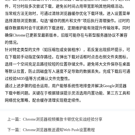
件，可分时段多次尝试下载，避免长时间占用带宽影响其他网络活动。
当常规方法无效时，可通过清除浏览器缓存优化下载环境。进入设置菜单
选择清除浏览数据，勾选“缓存的图片和文件”项后执行清理操作。过时的
缓存数据有时会干扰新的下载进程，定期维护能有效提升传输效率。同时
确保Chrome已更新至最新版本，旧版可能存在与新型服务器协议不兼容
的情况。
针对特定类型的文件（如压缩包或安装程序），若反复出现损坏提示，可
在下载前手动指定保存路径。在弹出下载对话框时点击右侧文件夹图标，
选择一个空间充足且路径较短的位置存储文件。避免将大文件保存在桌面
等默认位置，防止因磁盘写入速度不足导致的数据丢失。完成下载后可通
过校验MD5值等方式确认文件完整性。
通过上述步骤的组合运用，用户能够系统性地排查并解决Google浏览器
下载中断问题。关键在于根据错误提示灵活选用内置功能、第三方工具和
网络优化策略，配合缓存清理实现稳定续传。
上一篇：
Chrome浏览器视频播放卡顿优化实战经验分享
下一篇：
Chrome浏览器推送通知Web Push设置教程