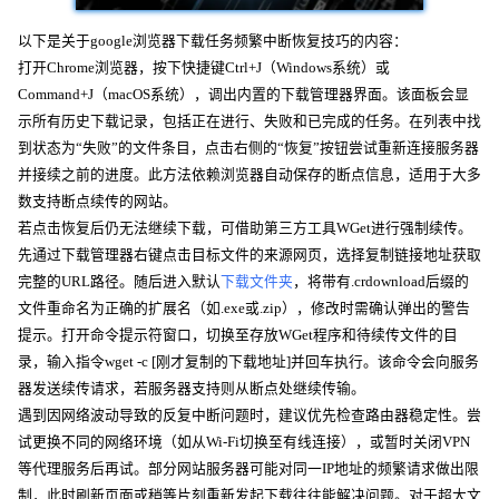
以下是关于google浏览器下载任务频繁中断恢复技巧的内容：
打开Chrome浏览器，按下快捷键Ctrl+J（Windows系统）或
Command+J（macOS系统），调出内置的下载管理器界面。该面板会显
示所有历史下载记录，包括正在进行、失败和已完成的任务。在列表中找
到状态为“失败”的文件条目，点击右侧的“恢复”按钮尝试重新连接服务器
并接续之前的进度。此方法依赖浏览器自动保存的断点信息，适用于大多
数支持断点续传的网站。
若点击恢复后仍无法继续下载，可借助第三方工具WGet进行强制续传。
先通过下载管理器右键点击目标文件的来源网页，选择复制链接地址获取
完整的URL路径。随后进入默认
下载文件夹
，将带有.crdownload后缀的
文件重命名为正确的扩展名（如.exe或.zip），修改时需确认弹出的警告
提示。打开命令提示符窗口，切换至存放WGet程序和待续传文件的目
录，输入指令wget -c [刚才复制的下载地址]并回车执行。该命令会向服务
器发送续传请求，若服务器支持则从断点处继续传输。
遇到因网络波动导致的反复中断问题时，建议优先检查路由器稳定性。尝
试更换不同的网络环境（如从Wi-Fi切换至有线连接），或暂时关闭VPN
等代理服务后再试。部分网站服务器可能对同一IP地址的频繁请求做出限
制，此时刷新页面或稍等片刻重新发起下载往往能解决问题。对于超大文