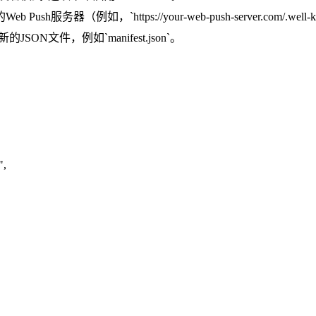
sh服务器（例如，`https://your-web-push-server.com/.
SON文件，例如`manifest.json`。
",