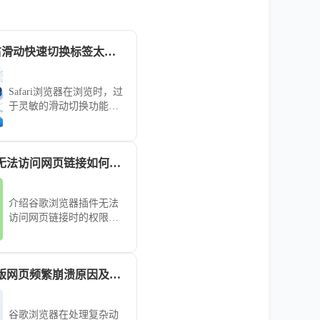
Safari浏览器左右滑动快速切换标签太灵敏怎么关
Safari浏览器在浏览时，过
于灵敏的滑动切换功能常
会引发误触。本文针对该
交互体验，提供了详细的
设置关闭或调节灵敏度方
谷歌浏览器插件无法访问网页链接如何检查权限
案，助您精简操作手感，
避免频繁发生不必要的标
签切换，提升在浏览网页
介绍谷歌浏览器插件无法
时的专注度与操作精准
访问网页链接时的权限检
性。
查方法，确保插件正常获
取数据。
谷歌浏览器手机版网页频繁崩溃原因及解决方法
谷歌浏览器在处理复杂动