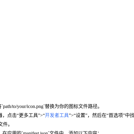
ath/to/your/icon.png`替换为你的图标文件路径。
e浏览器，点击“更多工具”>“
开发者工具
”>“设置”，然后在“首选项”中
n`文件。
应用的`manifest.json`文件中，添加以下内容：