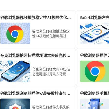
谷歌浏览器视频播放稳定性AI极限优化策略
谷歌浏览器视频播放稳定
性AI极限优化策略经过实
操测试，可显著提高视频
播放流畅度和系统稳定
性，使用户在高分辨率和
夸克浏览器拍照扫描模糊课本去反光秒变高清电子版秘籍
复杂网络环境下享受顺
畅、稳定的视频体验。
夸克浏览器强大的AI扫描
功能可通过算法去除反光
并增强清晰度。本文分享
了提升课本扫描质量的拍
照技巧，教您快速将模糊
谷歌浏览器浏览器插件安装失败排查与快速修复方案
文档转化为高清电子稿，
满足高效学习与归档需
求。
谷歌浏览器插件安装失败