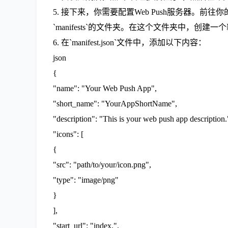
5. 接下来，你需要配置Web Push服务器。前往你的Web Pu
`manifests`的文件夹。在这个文件夹中，创建一个新的J
6. 在`manifest.json`文件中，添加以下内容：
json
{
"name": "Your Web Push App",
"short_name": "YourAppShortName",
"description": "This is your web push app description.
"icons": [
{
"src": "path/to/your/icon.png",
"type": "image/png"
}
],
"start_url": "index.",