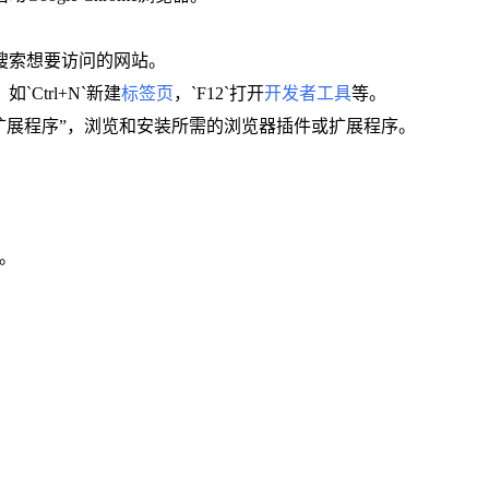
擎搜索想要访问的网站。
Ctrl+N`新建
标签页
，`F12`打开
开发者工具
等。
>“扩展程序”，浏览和安装所需的浏览器插件或扩展程序。
集。