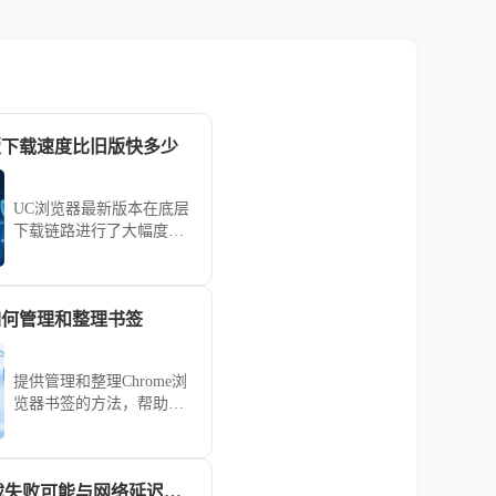
版下载速度比旧版快多少
UC浏览器最新版本在底层
下载链路进行了大幅度的
速度优化。本性能评估通
过多场景下载测试，直观
展示新版对比旧版在传输
器如何管理和整理书签
速率上的真实提升幅度，
揭示UC浏览器通过技术革
新如何显著缩短您的文件
提供管理和整理Chrome浏
获取等待时间。
览器书签的方法，帮助用
户高效管理书签，快速访
问重要网站。
google浏览器下载失败可能与网络延迟有关如何优化