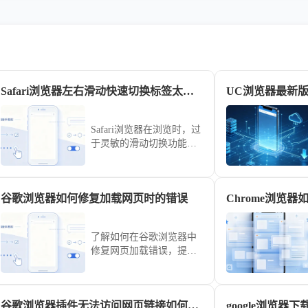
Safari浏览器左右滑动快速切换标签太灵敏怎么在设置关
UC浏览器最新
Safari浏览器在浏览时，过
于灵敏的滑动切换功能常
引发不必要的误操作。本
文针对该交互体验，提供
了详细的设置关闭或调节
谷歌浏览器如何修复加载网页时的错误
Chrome浏览
灵敏度方案，助您精简操
作手感，避免频繁发生非
预期的标签切换，提升浏
了解如何在谷歌浏览器中
览网页时的专注度与精准
修复网页加载错误，提供
性。
有效的解决方案，帮助用
户顺利加载网页，避免浏
览体验中断。
谷歌浏览器插件无法访问网页链接如何检查权限